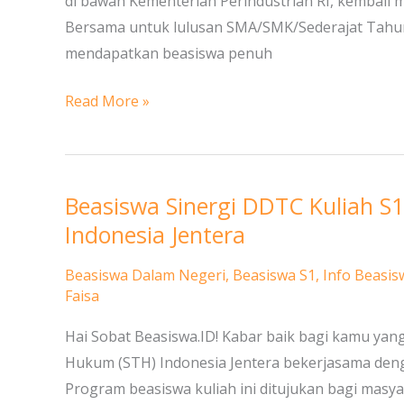
di bawah Kementerian Perindustrian RI, kembali
SMA/Sederajat
Bersama untuk lulusan SMA/SMK/Sederajat Tahun
mendapatkan beasiswa penuh
Read More »
Beasiswa Sinergi DDTC Kuliah S
Beasiswa
Sinergi
Indonesia Jentera
DDTC
Beasiswa Dalam Negeri
,
Beasiswa S1
,
Info Beasis
Kuliah
Faisa
S1
Hukum
Hai Sobat Beasiswa.ID! Kabar baik bagi kamu yan
di
Hukum (STH) Indonesia Jentera bekerjasama de
Sekolah
Program beasiswa kuliah ini ditujukan bagi ma