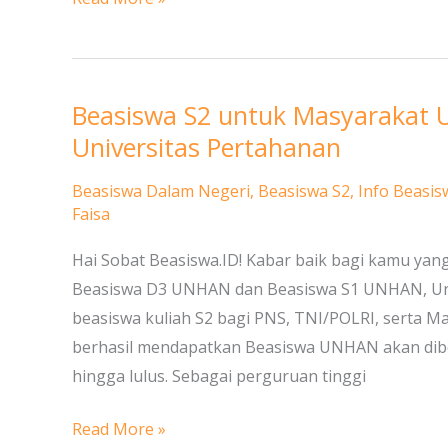
Beasiswa S2 untuk Masyarakat U
Beasiswa
S2
Universitas Pertahanan
untuk
Beasiswa Dalam Negeri
,
Beasiswa S2
,
Info Beasis
Masyarakat
Faisa
Umum,
PNS,
Hai Sobat Beasiswa.ID! Kabar baik bagi kamu yang
TNI,
Beasiswa D3 UNHAN dan Beasiswa S1 UNHAN, Uni
dan
beasiswa kuliah S2 bagi PNS, TNI/POLRI, serta M
Polri
berhasil mendapatkan Beasiswa UNHAN akan dibeb
di
hingga lulus. Sebagai perguruan tinggi
Universitas
Read More »
Pertahanan