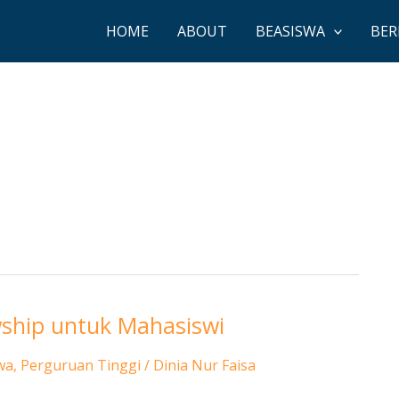
HOME
ABOUT
BEASISWA
BER
ship untuk Mahasiswi
wa
,
Perguruan Tinggi
/
Dinia Nur Faisa