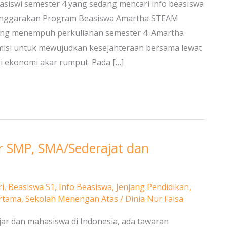
asiswi semester 4 yang sedang mencari info beasiswa
lenggarakan Program Beasiswa Amartha STEAM
ang menempuh perkuliahan semester 4. Amartha
misi untuk mewujudkan kesejahteraan bersama lewat
i ekonomi akar rumput. Pada […]
ar SMP, SMA/Sederajat dan
i
,
Beasiswa S1
,
Info Beasiswa
,
Jenjang Pendidikan
,
rtama
,
Sekolah Menengan Atas
/
Dinia Nur Faisa
jar dan mahasiswa di Indonesia, ada tawaran