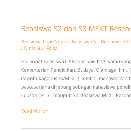
Beasiswa S2 dan S3 MEXT Resear
Beasiswa
S2
Beasiswa Luar Negeri
,
Beasiswa S2
,
Beasiswa S3
,
dan
/
Dinia Nur Faisa
S3
Hai Sobat Beasiswa.ID! Kabar baik bagi kamu yang
MEXT
Kementerian Pendidikan, Budaya, Olahraga, Ilmu
Research
(Monbukagakusho/MEXT) kembali menawarkan beasi
Students
pascasarjana di Jepang sebagai mahasiswa penelit
di
lulusan D4, S1 maupun S2. Beasiswa MEXT Researc
Jepang
Read More »