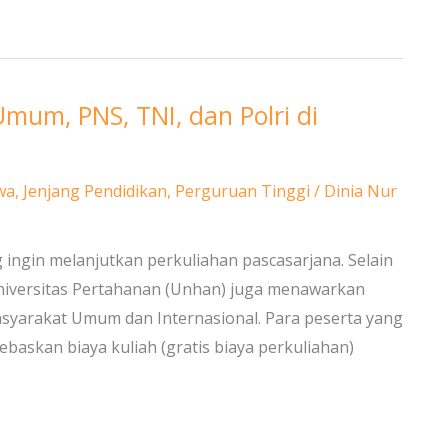
mum, PNS, TNI, dan Polri di
wa
,
Jenjang Pendidikan
,
Perguruan Tinggi
/
Dinia Nur
 ingin melanjutkan perkuliahan pascasarjana. Selain
versitas Pertahanan (Unhan) juga menawarkan
asyarakat Umum dan Internasional. Para peserta yang
askan biaya kuliah (gratis biaya perkuliahan)