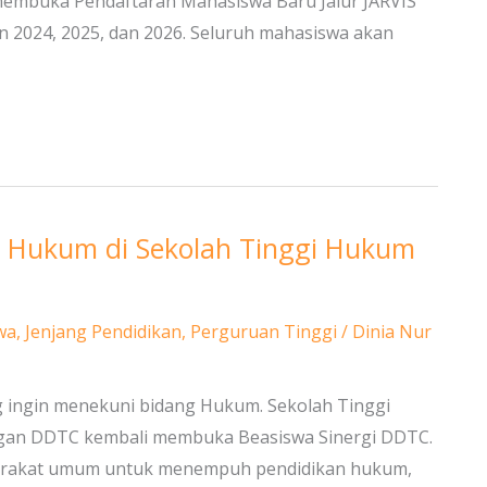
 membuka Pendaftaran Mahasiswa Baru Jalur JARVIS
 2024, 2025, dan 2026. Seluruh mahasiswa akan
1 Hukum di Sekolah Tinggi Hukum
wa
,
Jenjang Pendidikan
,
Perguruan Tinggi
/
Dinia Nur
g ingin menekuni bidang Hukum. Sekolah Tinggi
ngan DDTC kembali membuka Beasiswa Sinergi DDTC.
syarakat umum untuk menempuh pendidikan hukum,