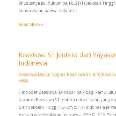
Tinggi
khususnya isu hukum pajak. STH (Sekolah Tinggi 
Hukum
kepercayaan bahwa hukum di
Indonesia
Read More »
Jentera
Beasiswa S1 Jentera dari Yayas
Beasiswa
S1
Indonesia
Jentera
Beasiswa Dalam Negeri
,
Beasiswa S1
,
Info Beasis
dari
Faisa
Yayasan
Studi
Hai Sobat Beasiswa.ID! Kabar baik bagi kamu lul
Hukum
tawaran Beasiswa S1 Jentera untuk kamu yang in
dan
oleh Sekolah Tinggi Hukum (STH) Indonesia Jentera
Kebijakan
Hukum dan Kebijakan Indonesia (YSHK). STH (Seko