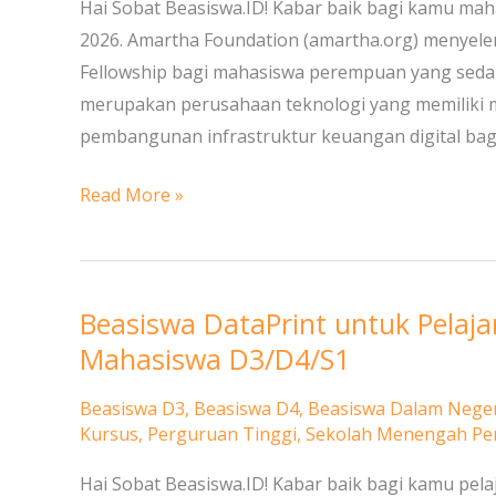
Fellowship
Hai Sobat Beasiswa.ID! Kabar baik bagi kamu mah
untuk
2026. Amartha Foundation (amartha.org) menye
Mahasiswi
Fellowship bagi mahasiswa perempuan yang sed
merupakan perusahaan teknologi yang memiliki 
pembangunan infrastruktur keuangan digital bag
Read More »
Beasiswa DataPrint untuk Pelaj
Beasiswa
DataPrint
Mahasiswa D3/D4/S1
untuk
Beasiswa D3
,
Beasiswa D4
,
Beasiswa Dalam Neger
Pelajar
Kursus
,
Perguruan Tinggi
,
Sekolah Menengah Pe
SMP,
SMA/Sederajat
Hai Sobat Beasiswa.ID! Kabar baik bagi kamu pela