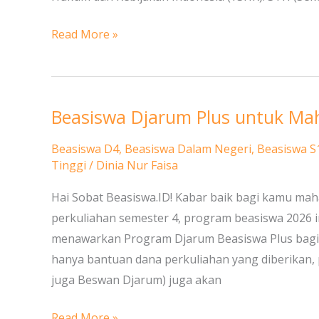
Indonesia
Read More »
Beasiswa Djarum Plus untuk Ma
Beasiswa
Djarum
Beasiswa D4
,
Beasiswa Dalam Negeri
,
Beasiswa S
Plus
Tinggi
/
Dinia Nur Faisa
untuk
Hai Sobat Beasiswa.ID! Kabar baik bagi kamu m
Mahasiswa
perkuliahan semester 4, program beasiswa 2026 i
D4
menawarkan Program Djarum Beasiswa Plus bagi ma
dan
hanya bantuan dana perkuliahan yang diberikan, 
S1
juga Beswan Djarum) juga akan
Read More »