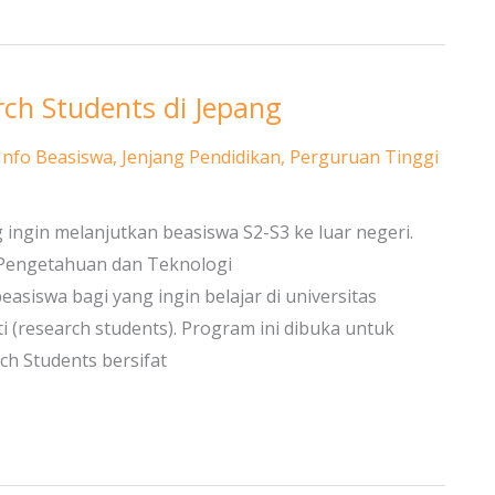
ch Students di Jepang
Info Beasiswa
,
Jenjang Pendidikan
,
Perguruan Tinggi
 ingin melanjutkan beasiswa S2-S3 ke luar negeri.
 Pengetahuan dan Teknologi
swa bagi yang ingin belajar di universitas
i (research students). Program ini dibuka untuk
h Students bersifat