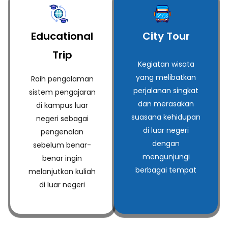
Educational
City Tour
Trip
Kegiatan wisata
yang melibatkan
Raih pengalaman
perjalanan singkat
sistem pengajaran
dan merasakan
di kampus luar
suasana kehidupan
negeri sebagai
di luar negeri
pengenalan
dengan
sebelum benar-
mengunjungi
benar ingin
berbagai tempat
melanjutkan kuliah
di luar negeri