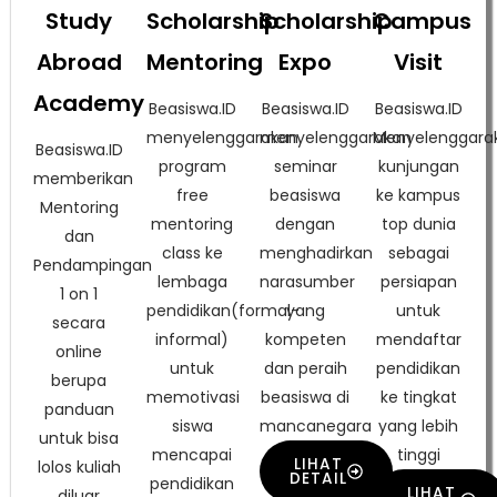
Study
Scholarship
Scholarship
Campus
Abroad
Mentoring
Expo
Visit
Academy
Beasiswa.ID
Beasiswa.ID
Beasiswa.ID
menyelenggarakan
menyelenggarakan
Menyelenggara
Beasiswa.ID
program
seminar
kunjungan
memberikan
free
beasiswa
ke kampus
Mentoring
mentoring
dengan
top dunia
dan
class ke
menghadirkan
sebagai
Pendampingan
lembaga
narasumber
persiapan
1 on 1
pendidikan(formal-
yang
untuk
secara
informal)
kompeten
mendaftar
online
untuk
dan peraih
pendidikan
berupa
memotivasi
beasiswa di
ke tingkat
panduan
siswa
mancanegara
yang lebih
untuk bisa
mencapai
tinggi
LIHAT
lolos kuliah
DETAIL
pendidikan
LIHAT
diluar