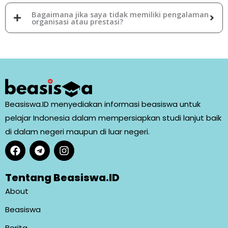
Bagaimana jika saya tidak memiliki pengalaman
organisasi atau prestasi?
Beasiswa.ID menyediakan informasi beasiswa untuk
pelajar Indonesia dalam mempersiapkan studi lanjut baik
di dalam negeri maupun di luar negeri.
F
T
I
a
e
n
c
l
s
e
e
t
Tentang Beasiswa.ID
b
g
a
About
o
r
g
o
a
r
Beasiswa
k
m
a
m
Berita