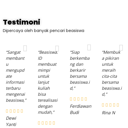
Testimoni
Dipercaya oleh banyak pencari beasiswa
“Sangat
“Beasiswa.
“Siap
“Membuk
membant
ID
berkemba
a pikiran
u
membuat
ng dan
untuk
mengupd
mimpi
berkarir
meraih
ate
untuk
bersama
cita-cita
informasi
lanjut
beasiswa.i
bersama
terbaru
kuliah
d,”​
beasiswa.i
mengenai
bisa
d,”​
beasiswa,”​
terealisasi
dengan
Ferdiawan
mudah,”​
Budi
Rina N
Dewi
Yanti