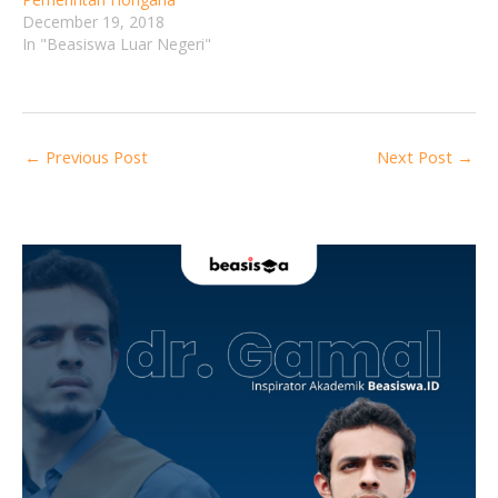
December 19, 2018
In "Beasiswa Luar Negeri"
←
Previous Post
Next Post
→