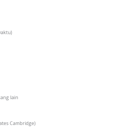
waktu)
ang lain
ates Cambridge)