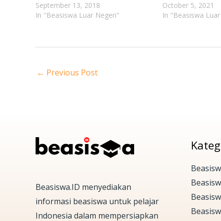
September 13, 2018
October 5, 2021
In "Beasiswa Luar Negeri"
In "Beasiswa Luar
←
Previous Post
Kateg
Beasisw
Beasis
Beasiswa.ID menyediakan
Beasisw
informasi beasiswa untuk pelajar
Beasisw
Indonesia dalam mempersiapkan