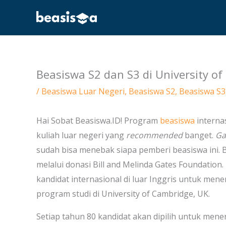
Skip
to
content
Beasiswa S2 dan S3 di University of
/
Beasiswa Luar Negeri
,
Beasiswa S2
,
Beasiswa S3
Hai Sobat Beasiswa.ID! Program
beasiswa
interna
kuliah luar negeri yang
recommended
banget.
Ga
sudah bisa menebak siapa pemberi beasiswa ini. 
melalui donasi Bill and Melinda Gates Foundation
kandidat internasional di luar Inggris untuk men
program studi di University of Cambridge, UK.
Setiap tahun 80 kandidat akan dipilih untuk men