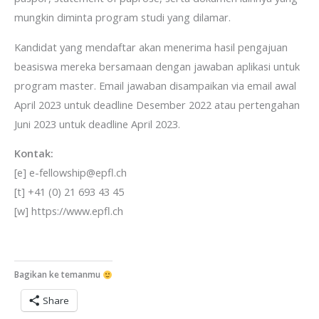
mungkin diminta program studi yang dilamar.
Kandidat yang mendaftar akan menerima hasil pengajuan
beasiswa mereka bersamaan dengan jawaban aplikasi untuk
program master. Email jawaban disampaikan via email awal
April 2023 untuk deadline Desember 2022 atau pertengahan
Juni 2023 untuk deadline April 2023.
Kontak:
[e] e-fellowship@epfl.ch
Berlangganan
[t] +41 (0) 21 693 43 45
[w] https://www.epfl.ch
Mau dapat info terkini seputar beasiswa dalam dan lua
negeri langsung dari emailmu? Isi nama dan email di
bawah ini ya:
Bagikan ke temanmu
Share