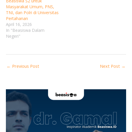
Beasiswa S2 untuk
Masyarakat Umum, PNS,
TNI, dan Polri di Universitas
Pertahanan
April 16, 2026
In "Beasiswa Dalam
Negeri"
←
Previous Post
Next Post
→