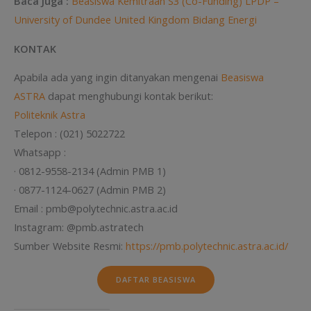
Baca Juga :
Beasiswa Kemitraan S3 (Co-Funding) LPDP –
University of Dundee United Kingdom Bidang Energi
KONTAK
Apabila ada yang ingin ditanyakan mengenai
Beasiswa
ASTRA
dapat menghubungi kontak berikut:
Politeknik Astra
Telepon : (021) 5022722
Whatsapp :
· 0812-9558-2134 (Admin PMB 1)
· 0877-1124-0627 (Admin PMB 2)
Email : pmb@polytechnic.astra.ac.id
Instagram: @pmb.astratech
Sumber Website Resmi:
https://pmb.polytechnic.astra.ac.id/
DAFTAR BEASISWA