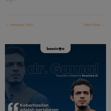
←
Previous Post
Next Post
→