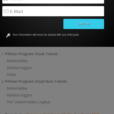
bukti pendaftaran.
Batas waktu pendaftaran Batch 4 sampai dengan
28
FEBRUARI 2026
.
Tes Potensi Akademik dilaksanakan pada tanggal 7 Maret
2026 dilanjutkan pengumuman pada tanggal 13 Maret 2026.
Your Information will never be shared with any third party
MATERI TES POTENSI AKADEMIK
Pilihan Program Studi Teknik :
· Matematika
· Bahasa inggris
· Fisika
Pilihan Program Studi Non-Teknik :
· Matematika
· Bahasa Inggris
· PAT (Matematika Logika)