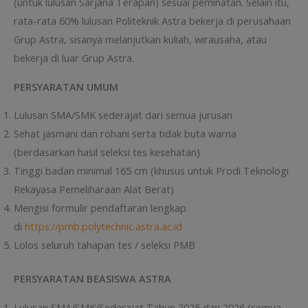
(untuk lulusan Sarjana Terapan) sesuai peminatan. Selain itu,
rata-rata 60% lulusan Politeknik Astra bekerja di perusahaan
Grup Astra, sisanya melanjutkan kuliah, wirausaha, atau
bekerja di luar Grup Astra.
PERSYARATAN UMUM
Lulusan SMA/SMK sederajat dari semua jurusan
Sehat jasmani dan rohani serta tidak buta warna
(berdasarkan hasil seleksi tes kesehatan)
Tinggi badan minimal 165 cm (khusus untuk Prodi Teknologi
Rekayasa Pemeliharaan Alat Berat)
Mengisi formulir pendaftaran lengkap
di
https://pmb.polytechnic.astra.ac.id
Lolos seluruh tahapan tes / seleksi PMB
PERSYARATAN BEASISWA ASTRA
Lulusan SMA/SMK/Sederajat Tahun 2025 dan 2026 (semua