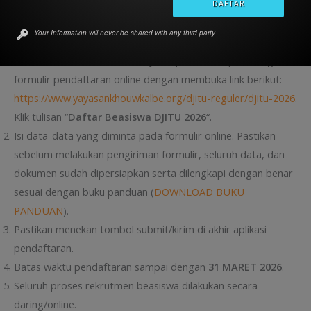
Cara Mendaftar
Beasiswa DJITU
2026
Your Information will never be shared with any third party
Untuk mendaftar Beasiswa DJITU, pelamar dapat mengisi
formulir pendaftaran online dengan membuka link berikut:
https://www.yayasankhouwkalbe.org/djitu-reguler/djitu-2026
.
Klik tulisan “
Daftar Beasiswa DJITU 2026
“.
Isi data-data yang diminta pada formulir online. Pastikan
sebelum melakukan pengiriman formulir, seluruh data, dan
dokumen sudah dipersiapkan serta dilengkapi dengan benar
sesuai dengan buku panduan (
DOWNLOAD BUKU
PANDUAN
).
Pastikan menekan tombol submit/kirim di akhir aplikasi
pendaftaran.
Batas waktu pendaftaran sampai dengan
31 MARET 2026
.
Seluruh proses rekrutmen beasiswa dilakukan secara
daring/online.