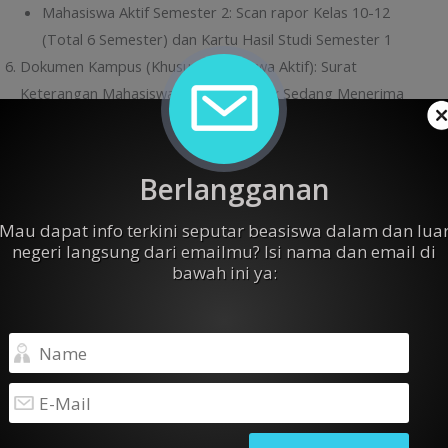
Mahasiswa Aktif Semester 2: Scan rapor Kelas 10-12
(Total 6 Semester) dan Kartu Hasil Studi Semester 1
Dokumen Kampus (Khusus Mahasiswa Aktif): Surat
Keterangan Mahasiswa Aktif dan Tidak Sedang Menerima
Beasiswa. Format surat dapat diunduh disini:
bit.ly/SKMahasiswaAktif-DJITU2026
.
Membuat Esai Orisinil
Berlangganan
Esai wajib ditulis tangan di atas 1 lembar kertas A4.
Panjang Tulisan minimal 250 hingga maksimal 450 kata
Mau dapat info terkini seputar beasiswa dalam dan lua
negeri langsung dari emailmu? Isi nama dan email di
(pastikan cukup dalam 1 halaman)
bawah ini ya:
Dokumen diunggah dalam bentuk hasil scan (format PDF)
Esai yang ditulis menjawab pertanyaan berikut:
“Ceritakan bagaimana rencanamu agar cita-cita
yang kamu perjuangkan dapat tercapai? Dan
bagaimana kamu dapat mengoptimalkan sistem
pendukung di sekitarmu untuk meraih masa depan
yang kamu inginkan?”