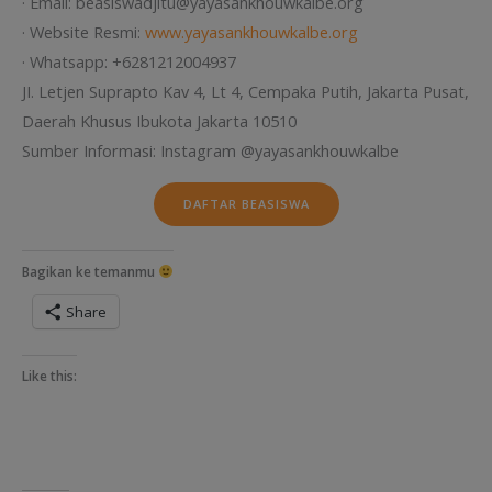
· Email: beasiswadjitu@yayasankhouwkalbe.org
· Website Resmi:
www.yayasankhouwkalbe.org
· Whatsapp: +6281212004937
JI. Letjen Suprapto Kav 4, Lt 4, Cempaka Putih, Jakarta Pusat,
Daerah Khusus Ibukota Jakarta 10510
Sumber Informasi: Instagram @yayasankhouwkalbe
DAFTAR BEASISWA
Bagikan ke temanmu
Share
Like this: