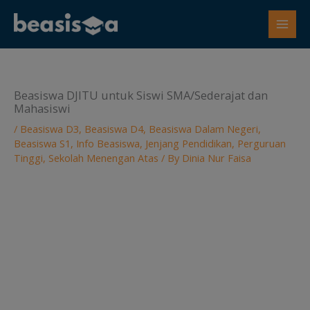
Skip
to
content
Beasiswa DJITU untuk Siswi SMA/Sederajat dan
Mahasiswi
/
Beasiswa D3
,
Beasiswa D4
,
Beasiswa Dalam Negeri
,
Beasiswa S1
,
Info Beasiswa
,
Jenjang Pendidikan
,
Perguruan
Tinggi
,
Sekolah Menengan Atas
/ By
Dinia Nur Faisa