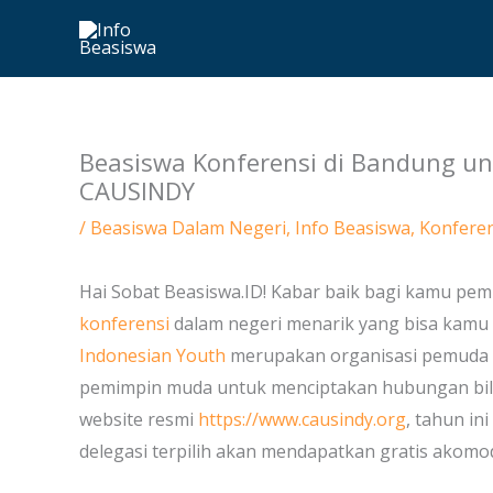
Skip
to
content
Beasiswa Konferensi di Bandung un
CAUSINDY
/
Beasiswa Dalam Negeri
,
Info Beasiswa
,
Konferen
Hai Sobat Beasiswa.ID! Kabar baik bagi kamu pem
konferensi
dalam negeri menarik yang bisa kamu 
Indonesian Youth
merupakan organisasi pemuda b
pemimpin muda untuk menciptakan hubungan bilat
website resmi
https://www.causindy.org
, tahun i
delegasi terpilih akan mendapatkan gratis akomod