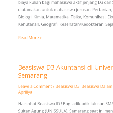
biaya kuliah bagi mahasiswa aktif jenjang D3 dan
Mahasiswa
diutamakan untuk mahasiswa jurusan: Pertanian, 
D3
Biologi, Kimia, Matematika, Fisika, Komunikasi, 
dan
Kehutanan, Geografi, Kesehatan/Kedokteran, Sejara
S1
Read More »
Beasiswa D3 Akuntansi di Univer
Beasiswa
D3
Semarang
Akuntansi
Leave a Comment
/
Beasiswa D3
,
Beasiswa Dalam
di
Apriliya
Universitas
Islam
Hai sobat Beasiswa.ID ! Bagi adik-adik lulusan S
Sultan
Sultan Agung (UNISSULA), Semarang saat ini men