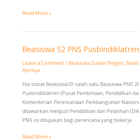
S1
Read More »
Beasiswa S2 PNS Pusbindiklatre
Beasiswa
S2
Leave a Comment
/
Beasiswa Dalam Negeri
,
Beasi
PNS
Apriliya
Pusbindiklatren
Hai sobat Beasiswa.ID salah satu Beasiswa PNS 2
Bappenas
Pusbindiklatren (Pusat Pembinaan, Pendidikan d
Kementerian Perencanaan Pembangunan Nasiona
ditawarkan meliputi Pendidikan dan Pelatihan (Dik
PNS ini ditujukan bagi perencana yang bekerja
Read More »