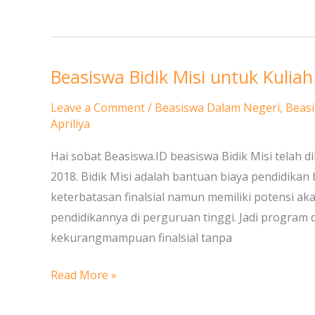
Beasiswa Bidik Misi untuk Kuliah
Beasiswa
Bidik
Leave a Comment
/
Beasiswa Dalam Negeri
,
Beasi
Misi
Apriliya
untuk
Hai sobat Beasiswa.ID beasiswa Bidik Misi telah 
Kuliah
2018. Bidik Misi adalah bantuan biaya pendidikan
S1
keterbatasan finalsial namun memiliki potensi a
pendidikannya di perguruan tinggi. Jadi program 
kekurangmampuan finalsial tanpa
Read More »