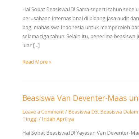
untuk
Hai Sobat Beasiswa.ID! Sama seperti tahun sebel
Mahasiswa
perusahaan internasional di bidang jasa audit d
S1
bagi mahasiswa Indonesia untuk memperoleh bant
selama tiga tahun. Selain itu, penerima beasiswa
luar […]
Read More »
Beasiswa Van Deventer-Maas un
Beasiswa
Van
Leave a Comment
/
Beasiswa D3
,
Beasiswa Dalam
Deventer-
Tinggi
/
Indah Apriliya
Maas
Hai Sobat Beasiswa.ID! Yayasan Van Deventer-M
untuk