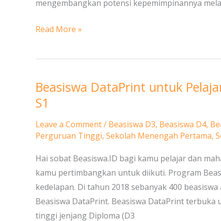
S1
mengembangkan potensi kepemimpinannya melalui
Read More »
Beasiswa DataPrint untuk Pelaj
Beasiswa
DataPrint
S1
untuk
Leave a Comment
/
Beasiswa D3
,
Beasiswa D4
,
Be
Pelajar
Perguruan Tinggi
,
Sekolah Menengah Pertama
,
S
SMP,
SMA
Hai sobat Beasiswa.ID bagi kamu pelajar dan mah
dan
kamu pertimbangkan untuk diikuti. Program Beas
Mahasiswa
kedelapan. Di tahun 2018 sebanyak 400 beasiswa a
D3,
Beasiswa DataPrint. Beasiswa DataPrint terbuka
D4,
tinggi jenjang Diploma (D3