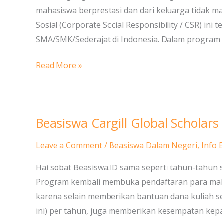
Agung,
mahasiswa berprestasi dan dari keluarga tidak 
Semarang
Sosial (Corporate Social Responsibility / CSR) ini 
SMA/SMK/Sederajat di Indonesia. Dalam program i
Read More »
Beasiswa Cargill Global Schola
Beasiswa
Cargill
Leave a Comment
/
Beasiswa Dalam Negeri
,
Info 
Global
Scholars
Hai sobat Beasiswa.ID sama seperti tahun-tahun s
Program
Program kembali membuka pendaftaran para mahas
untuk
karena selain memberikan bantuan dana kuliah se
Mahasiswa
ini) per tahun, juga memberikan kesempatan kep