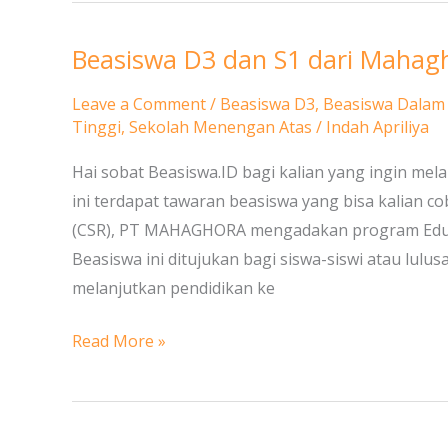
Beasiswa D3 dan S1 dari Mahag
Beasiswa
D3
Leave a Comment
/
Beasiswa D3
,
Beasiswa Dalam
dan
Tinggi
,
Sekolah Menengan Atas
/
Indah Apriliya
S1
Hai sobat Beasiswa.ID bagi kalian yang ingin mela
dari
ini terdapat tawaran beasiswa yang bisa kalian co
Mahaghora
(CSR), PT MAHAGHORA mengadakan program Educ
Beasiswa ini ditujukan bagi siswa-siswi atau lu
melanjutkan pendidikan ke
Read More »