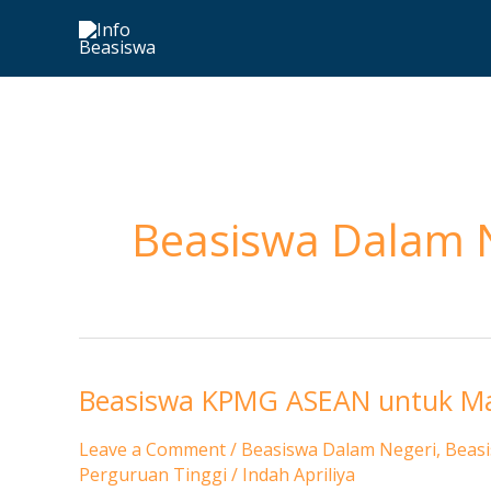
Skip
to
content
Beasiswa Dalam 
Beasiswa KPMG ASEAN untuk Ma
Beasiswa
KPMG
Leave a Comment
/
Beasiswa Dalam Negeri
,
Beasi
ASEAN
Perguruan Tinggi
/
Indah Apriliya