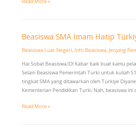
Read More »
Beasiswa SMA Imam Hatip Türkiye
Beasiswa
SMA
Beasiswa Luar Negeri
,
Info Beasiswa
,
Jenjang Pen
Imam
Hatip
Hai Sobat Beasiswa.ID! Kabar baik buat kamu pel
Türkiye
Selain Beasiswa Pemerintah Turki untuk kuliah S1
Diyanet
tingkat SMA yang ditawarkan oleh Türkiye Diyanet
Vakfı
Kementerian Pendidikan Turki. Nah, beasiswa ini
(TDV),
Turki
Read More »