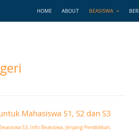
HOME
ABOUT
BEASISWA
BER
geri
untuk Mahasiswa S1, S2 dan S3
Beasiswa S3
,
Info Beasiswa
,
Jenjang Pendidikan
,