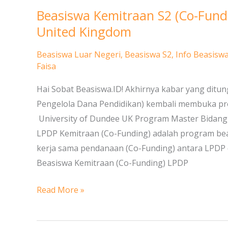
Beasiswa Kemitraan S2 (Co-Fund
Beasiswa
Kemitraan
United Kingdom
S2
Beasiswa Luar Negeri
,
Beasiswa S2
,
Info Beasisw
(Co-
Faisa
Funding)
LPDP
Hai Sobat Beasiswa.ID! Akhirnya kabar yang ditun
–
Pengelola Dana Pendidikan) kembali membuka pr
University
University of Dundee UK Program Master Bidang En
of
LPDP Kemitraan (Co-Funding) adalah program be
Dundee
kerja sama pendanaan (Co-Funding) antara LPDP d
United
Beasiswa Kemitraan (Co-Funding) LPDP
Kingdom
Read More »