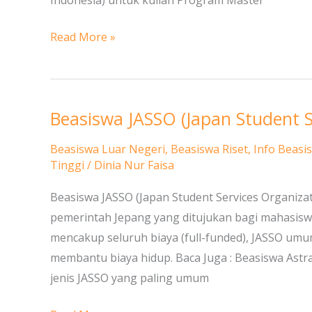
Indonesia) untuk kuliah Program Master
Read More »
Beasiswa JASSO (Japan Student S
Beasiswa
JASSO
Beasiswa Luar Negeri
,
Beasiswa Riset
,
Info Beasi
(Japan
Tinggi
/
Dinia Nur Faisa
Student
Beasiswa JASSO (Japan Student Services Organiza
Services
pemerintah Jepang yang ditujukan bagi mahasis
Organization)
mencakup seluruh biaya (full-funded), JASSO umu
di
membantu biaya hidup. Baca Juga : Beasiswa Astra
Jepang
jenis JASSO yang paling umum