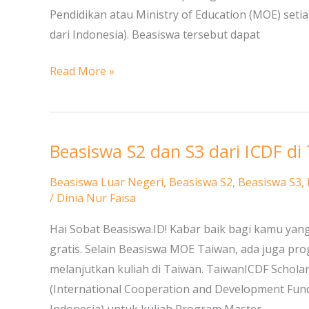
Pendidikan atau Ministry of Education (MOE) set
MOE
dari Indonesia). Beasiswa tersebut dapat
di
Taiwan
Read More »
Beasiswa S2 dan S3 dari ICDF di
Beasiswa
S2
Beasiswa Luar Negeri
,
Beasiswa S2
,
Beasiswa S3
,
dan
/
Dinia Nur Faisa
S3
Hai Sobat Beasiswa.ID! Kabar baik bagi kamu yang
dari
gratis. Selain Beasiswa MOE Taiwan, ada juga prog
ICDF
melanjutkan kuliah di Taiwan. TaiwanICDF Schol
di
(International Cooperation and Development Fund
Taiwan