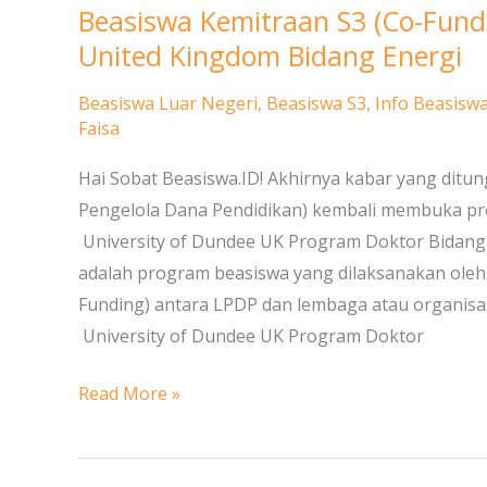
Beasiswa Kemitraan S3 (Co-Fund
Beasiswa
Kemitraan
United Kingdom Bidang Energi
S3
Beasiswa Luar Negeri
,
Beasiswa S3
,
Info Beasisw
(Co-
Faisa
Funding)
LPDP
Hai Sobat Beasiswa.ID! Akhirnya kabar yang ditun
–
Pengelola Dana Pendidikan) kembali membuka pr
University
University of Dundee UK Program Doktor Bidang 
of
adalah program beasiswa yang dilaksanakan ole
Dundee
Funding) antara LPDP dan lembaga atau organisas
United
University of Dundee UK Program Doktor
Kingdom
Read More »
Bidang
Energi