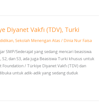
 Diyanet Vakfı (TDV), Turki
didikan
,
Sekolah Menengan Atas
/
Dinia Nur Faisa
ajar SMP/Sederajat yang sedang mencari beasiswa.
, S2, dan S3, ada juga Beasiswa Turki khusus untuk
 Foundation / Türkiye Diyanet Vakfı (TDV) dan
 dibuka untuk adik-adik yang sedang duduk