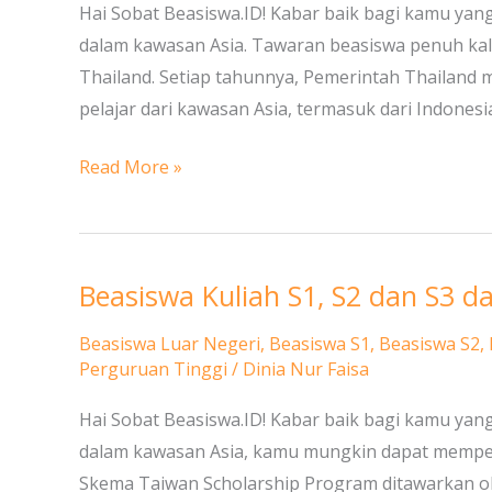
Royal
Hai Sobat Beasiswa.ID! Kabar baik bagi kamu yang 
Thai
dalam kawasan Asia. Tawaran beasiswa penuh kali
Government
Thailand. Setiap tahunnya, Pemerintah Thailand
Scholarships
pelajar dari kawasan Asia, termasuk dari Indonesia
di
Read More »
Thailand
Beasiswa Kuliah S1, S2 dan S3 d
Beasiswa
Kuliah
Beasiswa Luar Negeri
,
Beasiswa S1
,
Beasiswa S2
,
S1,
Perguruan Tinggi
/
Dinia Nur Faisa
S2
Hai Sobat Beasiswa.ID! Kabar baik bagi kamu yang 
dan
dalam kawasan Asia, kamu mungkin dapat memper
S3
Skema Taiwan Scholarship Program ditawarkan o
dari