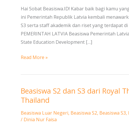
Latvia
Hai Sobat Beasiswa.ID! Kabar baik bagi kamu yang 
untuk
ini Pemerintah Republik Latvia kembali menawar
Mahasiswa
S3 serta staff akademik dan riset yang terdapat 
S1,
PEMERINTAH LATVIA Beasiswa Pemerintah Latvia (
S2
State Education Development […]
dan
S3
Read More »
Beasiswa S2 dan S3 dari Royal T
Beasiswa
S2
Thailand
dan
Beasiswa Luar Negeri
,
Beasiswa S2
,
Beasiswa S3
,
S3
/
Dinia Nur Faisa
dari