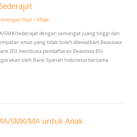
Sederajat
Menengan Atas
/
Afiqie
MA/SMK/sederajat dengan semangat juang tinggi dan
empatan emas yang tidak boleh dilewatkan! Beasiswa
). Bank BSI membuka pendaftaran Beasiswa BSI
enggarakan oleh Bank Syariah Indonesia bersama
 SMA/SMK/MA untuk Anak