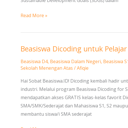
Sustainable Development Goals (SDGs) dalam
Read More »
Beasiswa Dicoding untuk Pelaja
Beasiswa
Dicoding
Beasiswa D4
,
Beasiswa Dalam Negeri
,
Beasiswa S
untuk
Sekolah Menengan Atas
/
Afiqie
Pelajar
Hai Sobat Beasiswa.ID! Dicoding kembali hadir u
dan
industri. Melalui program Beasiswa Dicoding for S
Mahasiswa
mendapatkan akses GRATIS kelas-kelas favorit Dic
SMA/SMK/Sederajat dan Mahasiswa S1, S2 maupun 
membantu siswa/i SMA sederajat