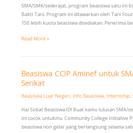
Lulusan
SMA/SMK/sederajat, program beasiswa satu ini b
SMA/Sederajat
Bakti Tani. Program ini ditawarkan oleh Tani Fo
dan
150 lebih kuota beasiswa disediakan. Penerima b
Mahasiswa
Read More »
Beasiswa CCIP Aminef untuk SMA
Beasiswa
CCIP
Serikat
Aminef
Beasiswa Luar Negeri
,
Info Beasiswa
,
Internship
,
untuk
SMA,
Hai Sobat Beasiswa.ID! Buat kamu lulusan SMA/se
Diploma
ini cocok untukmu. Community College Initiative 
dan
beasiswa non gelar yang berlangsung selama satu
S1