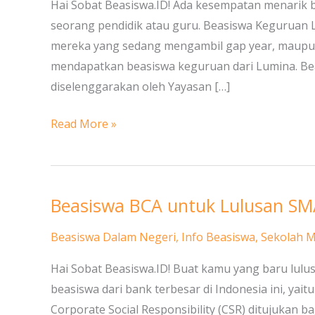
dari
Hai Sobat Beasiswa.ID! Ada kesempatan menarik 
Yayasan
seorang pendidik atau guru. Beasiswa Keguruan Lu
Bina
mereka yang sedang mengambil gap year, maupun
Insan
mendapatkan beasiswa keguruan dari Lumina. B
Negeri
diselenggarakan oleh Yayasan […]
Read More »
Beasiswa BCA untuk Lulusan SM
Beasiswa
BCA
Beasiswa Dalam Negeri
,
Info Beasiswa
,
Sekolah 
untuk
Lulusan
Hai Sobat Beasiswa.ID! Buat kamu yang baru lul
SMA/Sederajat
beasiswa dari bank terbesar di Indonesia ini, y
Corporate Social Responsibility (CSR) ditujukan 