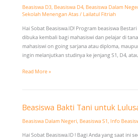
D4,
Beasiswa D3
,
Beasiswa D4
,
Beasiswa Dalam Neger
S1
Sekolah Menengan Atas
/
Lailatul Fitriah
dan
Siswi
Hai Sobat Beasiswa.ID! Program beasiswa Bestari
SMA/SMK/MA
dibuka kembali bagi mahasiswi dan pelajar di tanah
untuk
mahasiswi on going sarjana atau diploma, maupu
Anak
ingin melanjutkan studinya ke jenjang S1, D4, ata
Perempuan
Read More »
Indonesia
Beasiswa Bakti Tani untuk Lulu
Beasiswa
Bakti
Beasiswa Dalam Negeri
,
Beasiswa S1
,
Info Beasis
Tani
untuk
Hai Sobat Beasiswa.ID ! Bagi Anda yang saat ini 