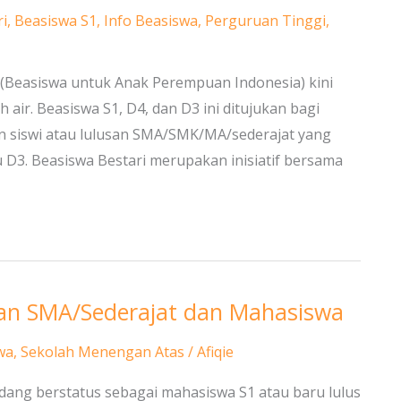
i
,
Beasiswa S1
,
Info Beasiswa
,
Perguruan Tinggi
,
 (Beasiswa untuk Anak Perempuan Indonesia) kini
 air. Beasiswa S1, D4, dan D3 ini ditujukan bagi
n siswi atau lulusan SMA/SMK/MA/sederajat yang
u D3. Beasiswa Bestari merupakan inisiatif bersama
san SMA/Sederajat dan Mahasiswa
wa
,
Sekolah Menengan Atas
/
Afiqie
sedang berstatus sebagai mahasiswa S1 atau baru lulus