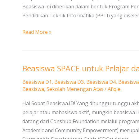
Beasiswa ini diberikan dalam bentuk Program Pe
Pendidikan Teknik Informatika (PPTI) yang disel
Read More »
Beasiswa SPACE untuk Pelajar 
Beasiswa
SPACE
Beasiswa D1
,
Beasiswa D3
,
Beasiswa D4
,
Beasisw
untuk
Beasiswa
,
Sekolah Menengan Atas
/
Afiqie
Pelajar
Hai Sobat Beasiswa.ID! Yang ditunggu-tunggu akh
dan
pelajar atau mahasiswa aktif, mungkin beasiswa ini
Mahasiswa
datang dari Conshub Foundation melalui program
Academic and Community Empowerment) merupak