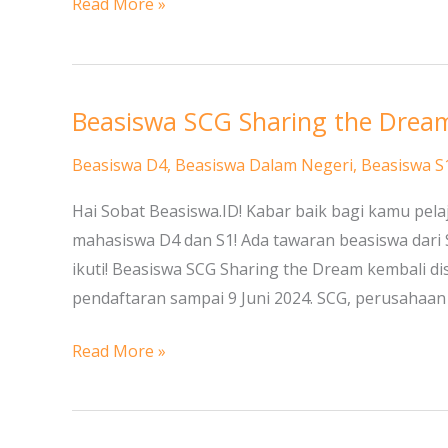
Read More »
Beasiswa SCG Sharing the Drea
Beasiswa
SCG
Beasiswa D4
,
Beasiswa Dalam Negeri
,
Beasiswa S
Sharing
the
Hai Sobat Beasiswa.ID! Kabar baik bagi kamu pela
Dream
mahasiswa D4 dan S1! Ada tawaran beasiswa dari
untuk
ikuti! Beasiswa SCG Sharing the Dream kembali 
Pelajar
pendaftaran sampai 9 Juni 2024. SCG, perusahaan
dan
Mahasiswa
Read More »