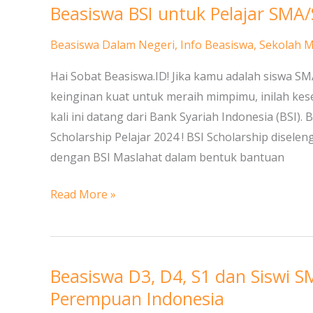
Beasiswa BSI untuk Pelajar SMA/
Beasiswa
BSI
Beasiswa Dalam Negeri
,
Info Beasiswa
,
Sekolah 
untuk
Pelajar
Hai Sobat Beasiswa.ID! Jika kamu adalah siswa S
SMA/Sederajat
keinginan kuat untuk meraih mimpimu, inilah kes
kali ini datang dari Bank Syariah Indonesia (BSI
Scholarship Pelajar 2024 ! BSI Scholarship disel
dengan BSI Maslahat dalam bentuk bantuan
Read More »
Beasiswa D3, D4, S1 dan Siswi
Beasiswa
D3,
Perempuan Indonesia