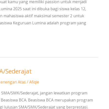
buat kamu yang memiliki passion untuk menjadi
mina 2025 saat ini dibuka bagi siswa kelas 12,
 mahasiswa aktif maksimal semester 2 untuk
easiswa Keguruan Lumina adalah program yang
A/Sederajat
Menengan Atas
/
Afiqie
us SMA/SMK/Sederajat, jangan lewatkan program
aitu Beasiswa BCA. Beasiswa BCA merupakan program
bagi lulusan SMA/SMK/Sederajat yang berprestasi.