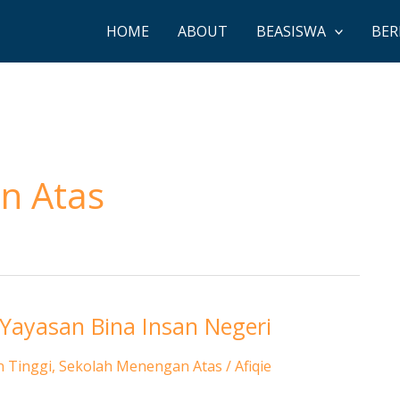
HOME
ABOUT
BEASISWA
BER
n Atas
Yayasan Bina Insan Negeri
 Tinggi
,
Sekolah Menengan Atas
/
Afiqie