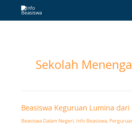
Skip
to
content
Sekolah Menenga
Beasiswa Keguruan Lumina dari 
Beasiswa
Keguruan
Beasiswa Dalam Negeri
,
Info Beasiswa
,
Perguruan
Lumina