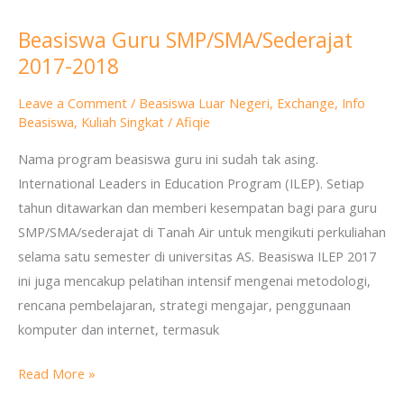
Beasiswa Guru SMP/SMA/Sederajat
Beasiswa
2017-2018
Guru
SMP/SMA/Sederajat
Leave a Comment
/
Beasiswa Luar Negeri
,
Exchange
,
Info
2017-
Beasiswa
,
Kuliah Singkat
/
Afiqie
2018
Nama program beasiswa guru ini sudah tak asing.
International Leaders in Education Program (ILEP). Setiap
tahun ditawarkan dan memberi kesempatan bagi para guru
SMP/SMA/sederajat di Tanah Air untuk mengikuti perkuliahan
selama satu semester di universitas AS. Beasiswa ILEP 2017
ini juga mencakup pelatihan intensif mengenai metodologi,
rencana pembelajaran, strategi mengajar, penggunaan
komputer dan internet, termasuk
Read More »