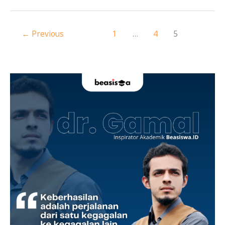
←
Previous
1
…
4
5