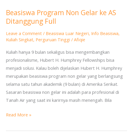
Beasiswa Program Non Gelar ke AS
Beasiswa
Ditanggung Full
Program
Non
Leave a Comment
/
Beasiswa Luar Negeri
,
Info Beasiswa
,
Gelar
Kuliah Singkat
,
Perguruan Tinggi
/
Afiqie
ke
Kuliah hanya 9 bulan sekaligus bisa mengembangkan
AS
profesionalisme, Hubert H. Humphrey Fellowships bisa
Ditanggung
menjadi solusi. Kalau boleh dijelaskan Hubert H. Humphrey
Full
merupakan beasiswa program non gelar yang berlangsung
selama satu tahun akademik (9 bulan) di Amerika Serikat.
Sasaran beasiswa non gelar ini adalah para profesional di
Tanah Air yang saat ini karirnya masih menengah. Bila
Read More »