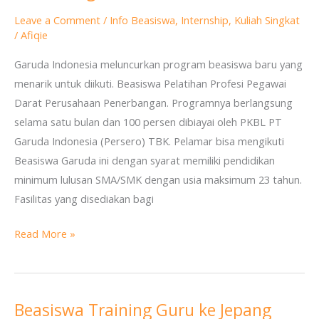
untuk
Leave a Comment
/
Info Beasiswa
,
Internship
,
Kuliah Singkat
Pelatihan
/
Afiqie
Profesi
Perusahaan
Garuda Indonesia meluncurkan program beasiswa baru yang
Penerbangan
menarik untuk diikuti. Beasiswa Pelatihan Profesi Pegawai
Darat Perusahaan Penerbangan. Programnya berlangsung
selama satu bulan dan 100 persen dibiayai oleh PKBL PT
Garuda Indonesia (Persero) TBK. Pelamar bisa mengikuti
Beasiswa Garuda ini dengan syarat memiliki pendidikan
minimum lulusan SMA/SMK dengan usia maksimum 23 tahun.
Fasilitas yang disediakan bagi
Read More »
Beasiswa Training Guru ke Jepang
Beasiswa