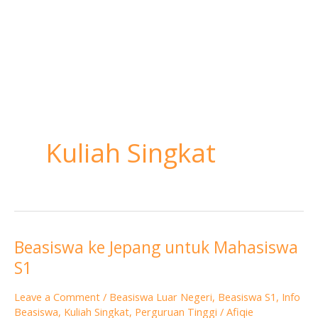
Kuliah Singkat
Beasiswa ke Jepang untuk Mahasiswa
Beasiswa
S1
ke
Jepang
Leave a Comment
/
Beasiswa Luar Negeri
,
Beasiswa S1
,
Info
untuk
Beasiswa
,
Kuliah Singkat
,
Perguruan Tinggi
/
Afiqie