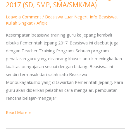
2017 (SD, SMP, SMA/SMK/MA)
Training
Guru
Leave a Comment
/
Beasiswa Luar Negeri
,
Info Beasiswa
,
ke
Kuliah Singkat
/
Afiqie
Jepang
Kesempatan beasiswa training guru ke Jepang kembali
2017
dibuka Pemerintah Jepang 2017. Beasiswa ini disebut juga
(SD,
dengan Teacher Training Program. Sebuah program
SMP,
penataran guru yang dirancang khusus untuk meningkatkan
SMA/SMK/MA)
kualitas pengajaran sesuai dengan bidang. Beasiswa ini
sendiri termasuk dari salah satu Beasiswa
Monbukagakusho yang ditawarkan Pemerintah Jepang. Para
guru akan diberikan pelatihan cara mengajar, pembuatan
rencana belajar-mengajar
Read More »