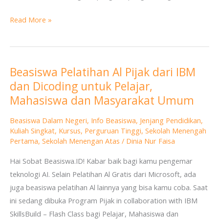
Read More »
Beasiswa Pelatihan Al Pijak dari IBM
Beasiswa
dan Dicoding untuk Pelajar,
Pelatihan
Al
Mahasiswa dan Masyarakat Umum
Pijak
Beasiswa Dalam Negeri
,
Info Beasiswa
,
Jenjang Pendidikan
,
dari
Kuliah Singkat
,
Kursus
,
Perguruan Tinggi
,
Sekolah Menengah
IBM
Pertama
,
Sekolah Menengan Atas
/
Dinia Nur Faisa
dan
Hai Sobat Beasiswa.ID! Kabar baik bagi kamu pengemar
Dicoding
teknologi AI. Selain Pelatihan Al Gratis dari Microsoft, ada
untuk
juga beasiswa pelatihan Al lainnya yang bisa kamu coba. Saat
Pelajar,
ini sedang dibuka Program Pijak in collaboration with IBM
Mahasiswa
SkillsBuild – Flash Class bagi Pelajar, Mahasiswa dan
dan