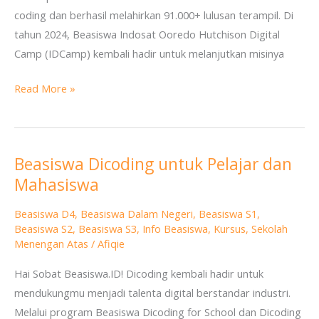
coding dan berhasil melahirkan 91.000+ lulusan terampil. Di
tahun 2024, Beasiswa Indosat Ooredo Hutchison Digital
Camp (IDCamp) kembali hadir untuk melanjutkan misinya
Read More »
Beasiswa Dicoding untuk Pelajar dan
Beasiswa
Mahasiswa
Dicoding
untuk
Beasiswa D4
,
Beasiswa Dalam Negeri
,
Beasiswa S1
,
Pelajar
Beasiswa S2
,
Beasiswa S3
,
Info Beasiswa
,
Kursus
,
Sekolah
dan
Menengan Atas
/
Afiqie
Mahasiswa
Hai Sobat Beasiswa.ID! Dicoding kembali hadir untuk
mendukungmu menjadi talenta digital berstandar industri.
Melalui program Beasiswa Dicoding for School dan Dicoding