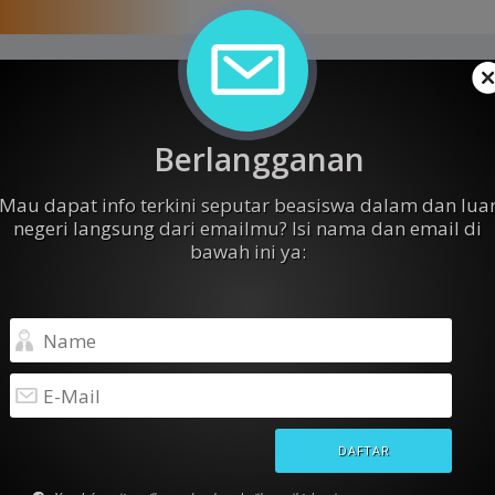
Testimoni
Berlangganan
Dipercaya oleh banyak pencari beasiswa
Mau dapat info terkini seputar beasiswa dalam dan lua
4.8
negeri langsung dari emailmu? Isi nama dan email di
bawah ini ya:
★
★
★
★
★
394 Ratings & Reviews