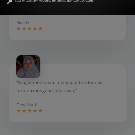
“Membuka pikiran untuk meraih cita-cita bersama
Your Information will never be shared with any third party
beasiswa.id,”​
Rina N
★
★
★
★
★
“Sangat membantu mengupdate informasi
terbaru mengenai beasiswa,”​
Dewi Yanti​
★
★
★
★
★