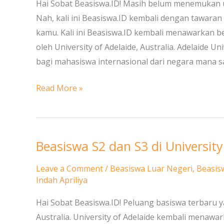
S3
Hai Sobat Beasiswa.ID! Masih belum menemukan u
di
Nah, kali ini Beasiswa.ID kembali dengan tawara
University
kamu. Kali ini Beasiswa.ID kembali menawarkan 
of
oleh University of Adelaide, Australia. Adelaide 
Adelaide,
bagi mahasiswa internasional dari negara mana sa
Australia
Read More »
Beasiswa S2 dan S3 di University 
Beasiswa
S2
Leave a Comment
/
Beasiswa Luar Negeri
,
Beasis
dan
Indah Apriliya
S3
Hai Sobat Beasiswa.ID! Peluang basiswa terbaru ya
di
Australia. University of Adelaide kembali menawa
University