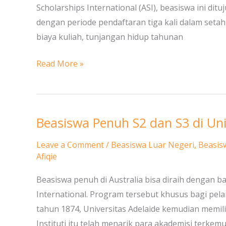
Scholarships International (ASI), beasiswa ini dit
of
dengan periode pendaftaran tiga kali dalam seta
Adelaide,
biaya kuliah, tunjangan hidup tahunan
Australia
Read More »
Beasiswa Penuh S2 dan S3 di Univ
Beasiswa
Penuh
Leave a Comment
/
Beasiswa Luar Negeri
,
Beasis
S2
Afiqie
dan
Beasiswa penuh di Australia bisa diraih dengan ba
S3
International. Program tersebut khusus bagi pela
di
tahun 1874, Universitas Adelaide kemudian memili
Universitas
Instituti itu telah menarik para akademisi terke
Adelaide,