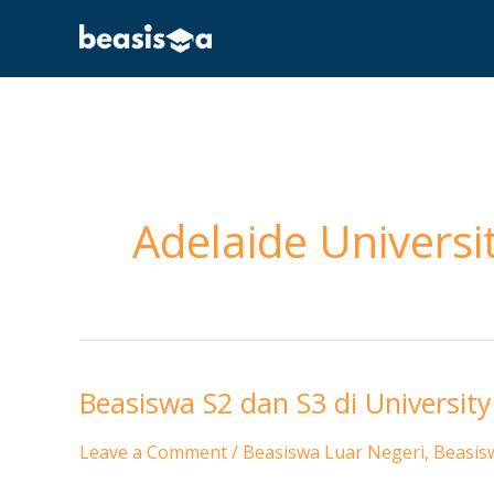
Skip
to
content
Adelaide Universi
Beasiswa S2 dan S3 di University 
Beasiswa
S2
Leave a Comment
/
Beasiswa Luar Negeri
,
Beasis
dan