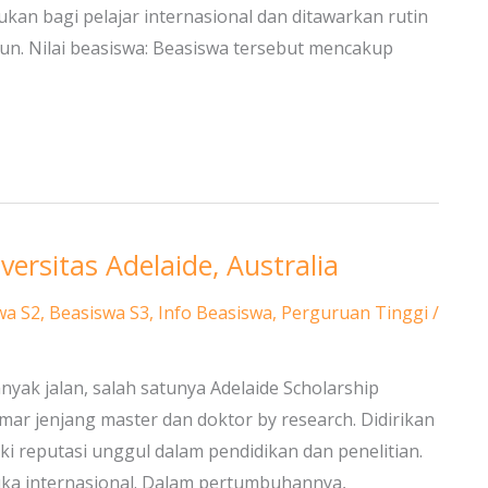
ujukan bagi pelajar internasional dan ditawarkan rutin
hun. Nilai beasiswa: Beasiswa tersebut mencakup
ersitas Adelaide, Australia
wa S2
,
Beasiswa S3
,
Info Beasiswa
,
Perguruan Tinggi
/
nyak jalan, salah satunya Adelaide Scholarship
mar jenjang master dan doktor by research. Didirikan
ki reputasi unggul dalam pendidikan dan penelitian.
muka internasional. Dalam pertumbuhannya,