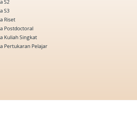
a S2
a S3
a Riset
a Postdoctoral
a Kuliah Singkat
a Pertukaran Pelajar