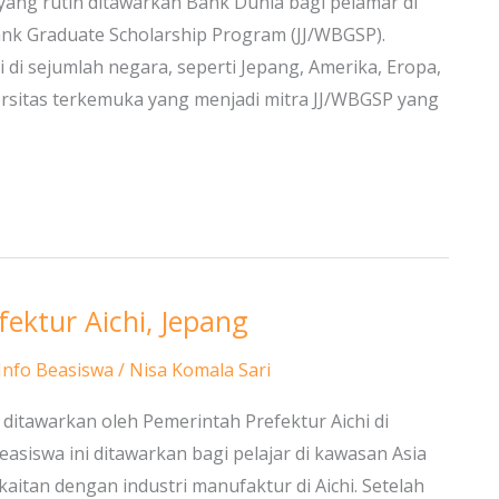
 yang rutin ditawarkan Bank Dunia bagi pelamar di
nk Graduate Scholarship Program (JJ/WBGSP).
 di sejumlah negara, seperti Jepang, Amerika, Eropa,
ersitas terkemuka yang menjadi mitra JJ/WBGSP yang
ektur Aichi, Jepang
Info Beasiswa
/
Nisa Komala Sari
i ditawarkan oleh Pemerintah Prefektur Aichi di
asiswa ini ditawarkan bagi pelajar di kawasan Asia
aitan dengan industri manufaktur di Aichi. Setelah