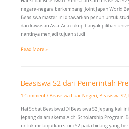
Hai Sobat Beasiswa.ID! Ini salah satu beasiswa S2
World
negara-negara berkembang. Joint Japan World Ba
Bank
Beasiswa master ini ditawarkan penuh untuk studi
Graduate
dan kawasan Asia. Ada cukup banyak pilihan univ
Scholarship
nantinya menjadi tujuan studi
Program
Read More »
Beasiswa S2 dari Pemerintah Pref
Beasiswa
S2
1 Comment
/
Beasiswa Luar Negeri
,
Beasiswa S2
,
dari
Pemerintah
Hai Sobat Beasiswa.ID! Beasiswa S2 Jepang kali in
Prefektur
Jepang dalam skema Aichi Scholarship Program. Be
Aichi,
untuk melanjutkan studi S2 pada bidang yang berk