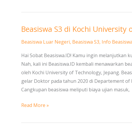
Beasiswa S3 di Kochi University 
Beasiswa
S3
Beasiswa Luar Negeri
,
Beasiswa S3
,
Info Beasisw
di
Kochi
Hai Sobat Beasiswa.ID! Kamu ingin melanjutkan ku
University
Nah, kali ini Beasiswa.ID kembali menawarkan be
of
oleh Kochi University of Technology, Jepang. Bea
Technology,
gelar Doktor pada tahun 2020 di Departement of E
Jepang
Cangkupan beasiswa meliputi biaya ujian masuk,
Read More »