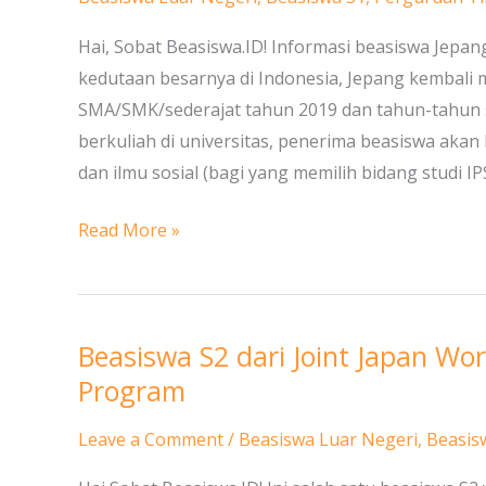
Monbukagakusho
di
Hai, Sobat Beasiswa.ID! Informasi beasiswa Jepan
Jepang
kedutaan besarnya di Indonesia, Jepang kembali 
SMA/SMK/sederajat tahun 2019 dan tahun-tahun
berkuliah di universitas, penerima beasiswa akan
dan ilmu sosial (bagi yang memilih bidang studi IP
Read More »
Beasiswa S2 dari Joint Japan Wo
Beasiswa
S2
Program
dari
Leave a Comment
/
Beasiswa Luar Negeri
,
Beasis
Joint
Japan