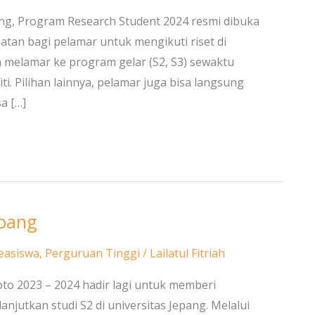
ang, Program Research Student 2024 resmi dibuka
tan bagi pelamar untuk mengikuti riset di
 melamar ke program gelar (S2, S3) sewaktu
i. Pilihan lainnya, pelamar juga bisa langsung
a […]
epang
easiswa
,
Perguruan Tinggi
/
Lailatul Fitriah
to 2023 – 2024 hadir lagi untuk memberi
njutkan studi S2 di universitas Jepang. Melalui