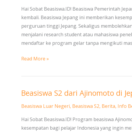
dan
Hai Sobat Beasiswa.ID! Beasiswa Pemerintah Jep
S3
kembali. Beasiswa Jepang ini memberikan kesempa
dari
perguruan tinggi Jepang. Sekaligus membolehkan
Program
menjalani research student atau mahasiswa penelit
Research
mendaftar ke program gelar tanpa mengikuti mas
Student
di
Read More »
Jepang
Beasiswa S2 dari Ajinomoto di J
Beasiswa
S2
Beasiswa Luar Negeri
,
Beasiswa S2
,
Berita
,
Info B
dari
Ajinomoto
Hai Sobat Beasiswa.ID! Program beasiswa Ajinomo
di
kesempatan bagi pelajar Indonesia yang ingin mela