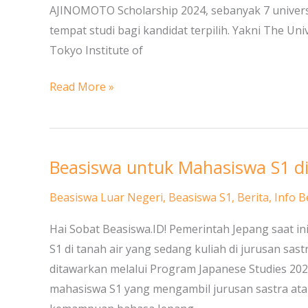
Jepang
AJINOMOTO Scholarship 2024, sebanyak 7 universit
tempat studi bagi kandidat terpilih. Yakni The Uni
Tokyo Institute of
Read More »
Beasiswa untuk Mahasiswa S1 di
Beasiswa
untuk
Beasiswa Luar Negeri
,
Beasiswa S1
,
Berita
,
Info B
Mahasiswa
S1
Hai Sobat Beasiswa.ID! Pemerintah Jepang saat i
di
S1 di tanah air yang sedang kuliah di jurusan sas
Jepang
ditawarkan melalui Program Japanese Studies 20
mahasiswa S1 yang mengambil jurusan sastra at