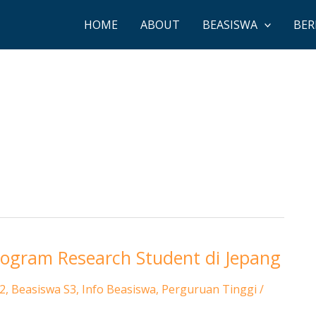
HOME
ABOUT
BEASISWA
BER
Program Research Student di Jepang
2
,
Beasiswa S3
,
Info Beasiswa
,
Perguruan Tinggi
/