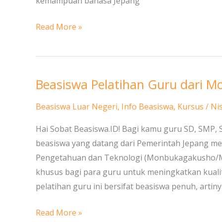
kemampuan bahasa Jepang
Read More »
Beasiswa Pelatihan Guru dari M
Beasiswa
Pelatihan
Beasiswa Luar Negeri
,
Info Beasiswa
,
Kursus
/
Ni
Guru
dari
Hai Sobat Beasiswa.ID! Bagi kamu guru SD, SMP,
Monbukagakusho
beasiswa yang datang dari Pemerintah Jepang mel
di
Pengetahuan dan Teknologi (Monbukagakusho/ME
Jepang
khusus bagi para guru untuk meningkatkan kuali
pelatihan guru ini bersifat beasiswa penuh, artin
Read More »