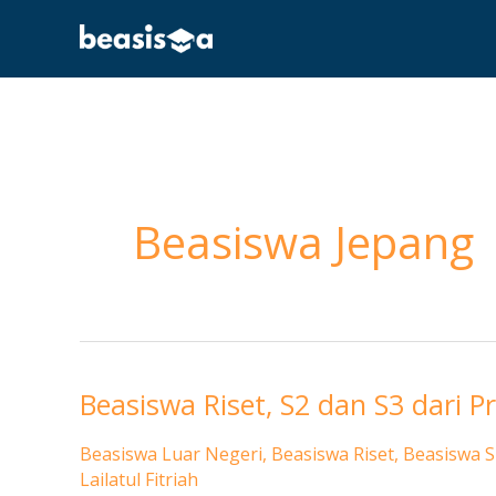
Skip
to
content
Beasiswa Jepang
Beasiswa Riset, S2 dan S3 dari 
Beasiswa
Riset,
Beasiswa Luar Negeri
,
Beasiswa Riset
,
Beasiswa S
S2
Lailatul Fitriah