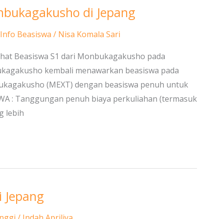
onbukagakusho di Jepang
Info Beasiswa
/
Nisa Komala Sari
lihat Beasiswa S1 dari Monbukagakusho pada
bukagakusho kembali menawarkan beasiswa pada
bukagakusho (MEXT) dengan beasiswa penuh untuk
SWA : Tanggungan penuh biaya perkuliahan (termasuk
g lebih
 Jepang
nggi
/
Indah Apriliya