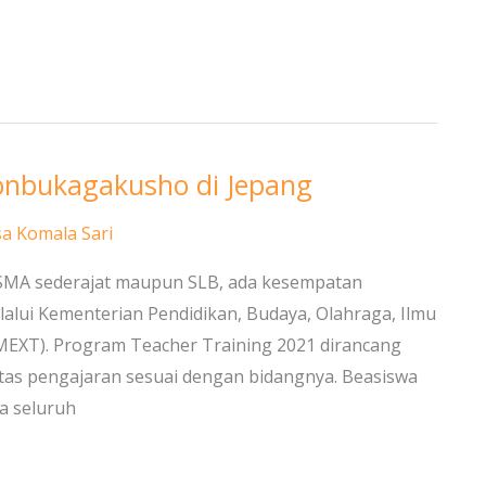
onbukagakusho di Jepang
sa Komala Sari
 SMA sederajat maupun SLB, ada kesempatan
alui Kementerian Pendidikan, Budaya, Olahraga, Ilmu
XT). Program Teacher Training 2021 dirancang
tas pengajaran sesuai dengan bidangnya. Beasiswa
ya seluruh