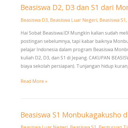
Beasiswa D2, D3 dan S1 dari M
Beasiswa
D2,
Beasiswa D3
,
Beasiswa Luar Negeri
,
Beasiswa S1
,
D3
dan
Hai Sobat Beasiswa.ID! Mungkin kalian sudah me
S1
postingan sebelumnya, tapi kabar baiknya Mon
dari
pelajar Indonesia dalam program Beasiswa Mon
Monbukagakusho
kuliah D2, D3, dan S1 di Jepang. CAKUPAN BEASI
di
biaya sekolah persiapan). Tunjangan hidup kuran
Jepang
Read More »
Beasiswa S1 Monbukagakusho di
Beasiswa
S1
Beasiswa Luar Negeri
,
Beasiswa S1
,
Perguruan Ti