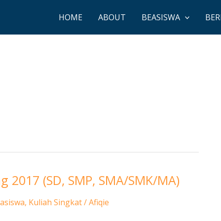
HOME
ABOUT
BEASISWA
BER
ang 2017 (SD, SMP, SMA/SMK/MA)
easiswa
,
Kuliah Singkat
/
Afiqie