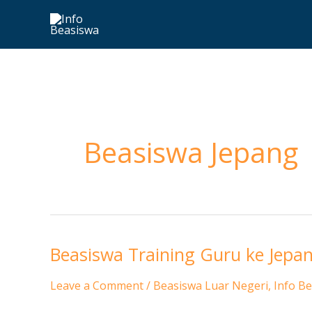
Skip
to
content
Beasiswa Jepang
Beasiswa Training Guru ke Jep
Beasiswa
Training
Leave a Comment
/
Beasiswa Luar Negeri
,
Info B
Guru