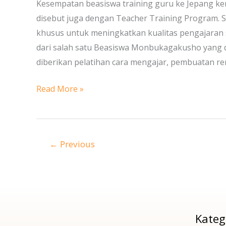
ke
Kesempatan beasiswa training guru ke Jepang kem
Jepang
disebut juga dengan Teacher Training Program.
2017
khusus untuk meningkatkan kualitas pengajaran s
(SD,
dari salah satu Beasiswa Monbukagakusho yang 
SMP,
diberikan pelatihan cara mengajar, pembuatan re
SMA/SMK/MA)
Read More »
←
Previous
Kateg