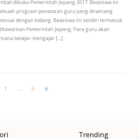
bali dibuka Pemerintah Jepang 2017. Beasiswa ini
 Sebuah program penataran guru yang dirancang
esuai dengan bidang. Beasiswa ini sendiri termasuk
ditawarkan Pemerintah Jepang. Para guru akan
ncana belajar-mengajar […]
1
…
5
6
ori
Trending