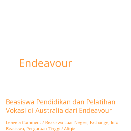
Endeavour
Beasiswa Pendidikan dan Pelatihan
Beasiswa
Vokasi di Australia dari Endeavour
Pendidikan
dan
Leave a Comment
/
Beasiswa Luar Negeri
,
Exchange
,
Info
Pelatihan
Beasiswa
,
Perguruan Tinggi
/
Afiqie