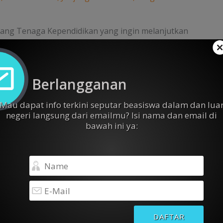
orang Tenaga Kependidikan yang ingin melanjutkan
alam rangka mendukung peningkatan kualifikasi
nterian Pendidikan Tinggi, Sains, dan Teknologi,
rta Perguruan Tinggi Negeri (PTN), Direktorat
Berlangganan
 Program Beasiswa Tut […]
Mau dapat info terkini seputar beasiswa dalam dan lua
negeri langsung dari emailmu? Isi nama dan email di
bawah ini ya:
ori
Trending