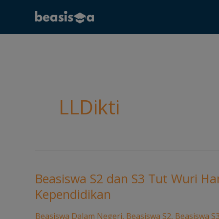
Skip
to
content
LLDikti
Beasiswa S2 dan S3 Tut Wuri H
Beasiswa
S2
Kependidikan
dan
Beasiswa Dalam Negeri
,
Beasiswa S2
,
Beasiswa S