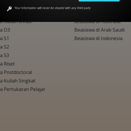
a LPDP 2024
Beasiswa di Eropa
Your Information will never be shared with any third party
wa SMA
Beasiswa di Jepang
a Ikatan Dinas
Beasiswa di Australia
a D3
Beasiswa di Arab Saudi
a S1
Beasiswa di Indonesia
a S2
a S3
a Riset
a Postdoctoral
a Kuliah Singkat
a Pertukaran Pelajar