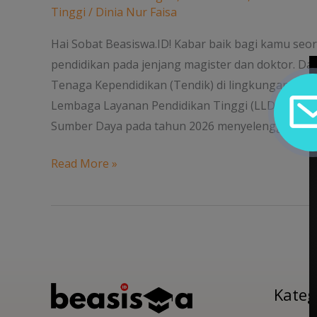
S3
Tinggi
/
Dinia Nur Faisa
Tut
Wuri
Hai Sobat Beasiswa.ID! Kabar baik bagi kamu se
Handayani
pendidikan pada jenjang magister dan doktor. D
untuk
Tenaga Kependidikan (Tendik) di lingkungan Keme
Tenaga
Lembaga Layanan Pendidikan Tinggi (LLDIKTI), se
Kependidikan
Sumber Daya pada tahun 2026 menyelenggarakan
Read More »
Kateg