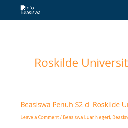
Skip
to
content
Roskilde Universi
Beasiswa Penuh S2 di Roskilde U
Beasiswa
Penuh
Leave a Comment
/
Beasiswa Luar Negeri
,
Beasis
S2