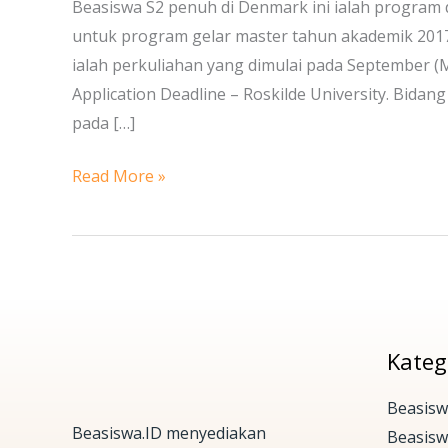
di
Beasiswa S2 penuh di Denmark ini ialah program d
Roskilde
untuk program gelar master tahun akademik 2017
University,
ialah perkuliahan yang dimulai pada September (Mu
Denmark
Application Deadline – Roskilde University. Bidan
pada […]
Read More »
Kateg
Beasisw
Beasiswa.ID menyediakan
Beasis