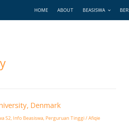
HOME
ABOUT
BEASISWA
BER
ty
niversity, Denmark
wa S2
,
Info Beasiswa
,
Perguruan Tinggi
/
Afiqie