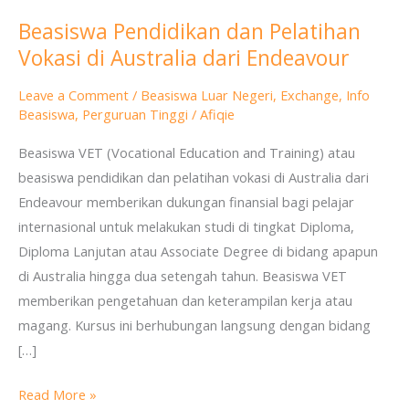
Beasiswa Pendidikan dan Pelatihan
Beasiswa
Vokasi di Australia dari Endeavour
Pendidikan
dan
Leave a Comment
/
Beasiswa Luar Negeri
,
Exchange
,
Info
Pelatihan
Beasiswa
,
Perguruan Tinggi
/
Afiqie
Vokasi
Beasiswa VET (Vocational Education and Training) atau
di
beasiswa pendidikan dan pelatihan vokasi di Australia dari
Australia
Endeavour memberikan dukungan finansial bagi pelajar
dari
internasional untuk melakukan studi di tingkat Diploma,
Endeavour
Diploma Lanjutan atau Associate Degree di bidang apapun
di Australia hingga dua setengah tahun. Beasiswa VET
memberikan pengetahuan dan keterampilan kerja atau
magang. Kursus ini berhubungan langsung dengan bidang
[…]
Read More »