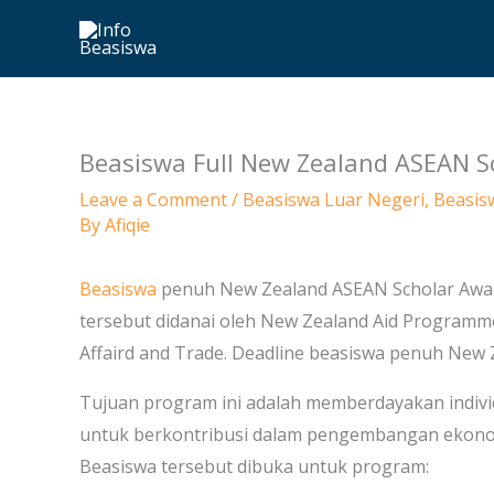
Skip
to
content
Beasiswa Full New Zealand ASEAN S
Leave a Comment
/
Beasiswa Luar Negeri
,
Beasis
By
Afiqie
Beasiswa
penuh New Zealand ASEAN Scholar Awar
tersebut didanai oleh New Zealand Aid Programme
Affaird and Trade. Deadline beasiswa penuh New 
Tujuan program ini adalah memberdayakan indiv
untuk berkontribusi dalam pengembangan ekonomi,
Beasiswa tersebut dibuka untuk program: