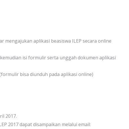
ar mengajukan aplikasi beasiswa ILEP secara online
, kemudian isi formulir serta unggah dokumen aplikasi
formulir bisa diunduh pada aplikasi online)
il 2017.
Berlangganan
Mau dapat info terkini seputar beasiswa dalam dan luar
LEP 2017 dapat disampaikan melalui email:
negeri langsung dari emailmu? Isi nama dan email di
bawah ini ya: