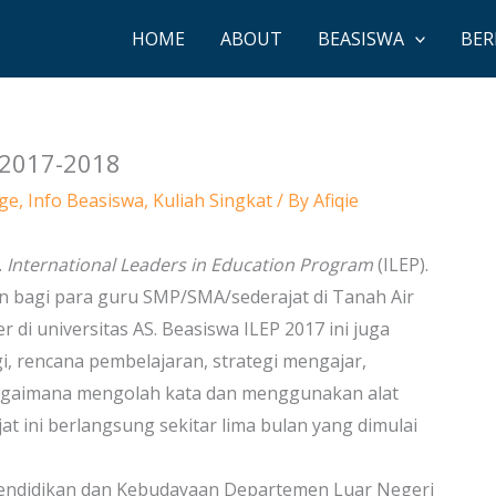
HOME
ABOUT
BEASISWA
BER
 2017-2018
ge
,
Info Beasiswa
,
Kuliah Singkat
/ By
Afiqie
.
International Leaders in Education Program
(ILEP).
 bagi para guru SMP/SMA/sederajat di Tanah Air
di universitas AS. Beasiswa ILEP 2017 ini juga
, rencana pembelajaran, strategi mengajar,
agaimana mengolah kata dan menggunakan alat
 ini berlangsung sekitar lima bulan yang dimulai
Pendidikan dan Kebudayaan Departemen Luar Negeri