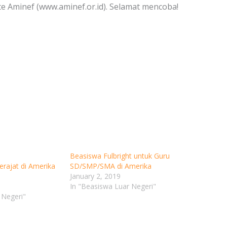
te Aminef (www.aminef.or.id). Selamat mencoba!
Your Information will never be shared with any third party
Beasiswa Fulbright untuk Guru
ajat di Amerika
SD/SMP/SMA di Amerika
January 2, 2019
In "Beasiswa Luar Negeri"
 Negeri"