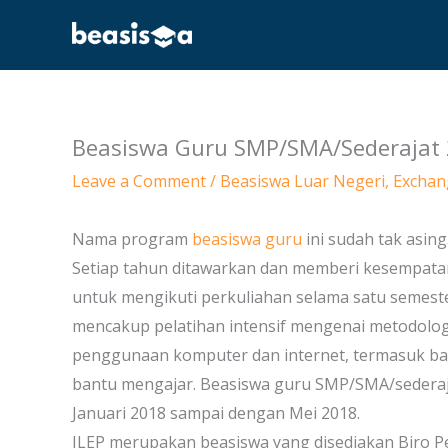
Skip
to
content
Beasiswa Guru SMP/SMA/Sederajat
Leave a Comment
/
Beasiswa Luar Negeri
,
Exchan
Nama program
beasiswa guru
ini sudah tak asing
Setiap tahun ditawarkan dan memberi kesempatan
untuk mengikuti perkuliahan selama satu semester 
mencakup pelatihan intensif mengenai metodologi
penggunaan komputer dan internet, termasuk b
bantu mengajar. Beasiswa guru SMP/SMA/sederajat
Januari 2018 sampai dengan Mei 2018.
ILEP merupakan beasiswa yang disediakan Biro 