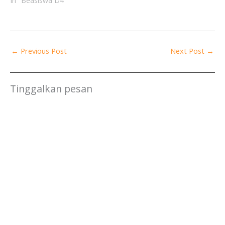
In "Beasiswa D4"
←
Previous Post
Next Post
→
Tinggalkan pesan