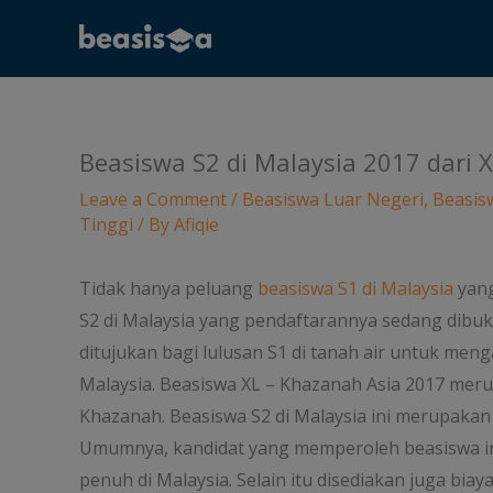
Skip
to
content
Beasiswa S2 di Malaysia 2017 dari
Leave a Comment
/
Beasiswa Luar Negeri
,
Beasis
Tinggi
/ By
Afiqie
Tidak hanya peluang
beasiswa S1 di Malaysia
yang
S2 di Malaysia yang pendaftarannya sedang dibuk
ditujukan bagi lulusan S1 di tanah air untuk menga
Malaysia. Beasiswa XL – Khazanah Asia 2017 mer
Khazanah. Beasiswa S2 di Malaysia ini merupakan
Umumnya, kandidat yang memperoleh beasiswa i
penuh di Malaysia. Selain itu disediakan juga bi