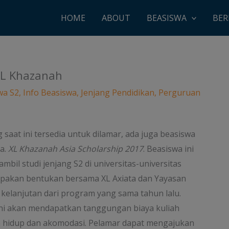
HOME
ABOUT
BEASISWA
BER
 XL Khazanah
wa S2
,
Info Beasiswa
,
Jenjang Pendidikan
,
Perguruan
 saat ini tersedia untuk dilamar, ada juga beasiswa
a.
XL Khazanah Asia Scholarship 2017
. Beasiswa ini
mbil studi jenjang S2 di universitas-universitas
upakan bentukan bersama XL Axiata dan Yayasan
 kelanjutan dari program yang sama tahun lalu.
ni akan mendapatkan tanggungan biaya kuliah
aya hidup dan akomodasi. Pelamar dapat mengajukan