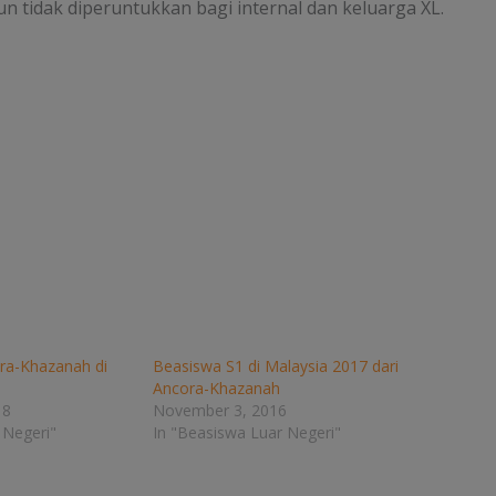
 tidak diperuntukkan bagi internal dan keluarga XL.
Berlangganan
Mau dapat info terkini seputar beasiswa dalam dan luar
negeri langsung dari emailmu? Isi nama dan email di
bawah ini ya:
Your Information will never be shared with any third party
ra-Khazanah di
Beasiswa S1 di Malaysia 2017 dari
Ancora-Khazanah
18
November 3, 2016
 Negeri"
In "Beasiswa Luar Negeri"