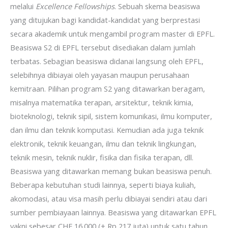
melalui
Excellence Fellowships
. Sebuah skema beasiswa
yang ditujukan bagi kandidat-kandidat yang berprestasi
secara akademik untuk mengambil program master di EPFL.
Beasiswa S2 di EPFL tersebut disediakan dalam jumlah
terbatas. Sebagian beasiswa didanai langsung oleh EPFL,
selebihnya dibiayai oleh yayasan maupun perusahaan
kemitraan. Pilihan program S2 yang ditawarkan beragam,
misalnya matematika terapan, arsitektur, teknik kimia,
bioteknologi, teknik sipil, sistem komunikasi, ilmu komputer,
dan ilmu dan teknik komputasi. Kemudian ada juga teknik
elektronik, teknik keuangan, ilmu dan teknik lingkungan,
teknik mesin, teknik nuklir, fisika dan fisika terapan, dll.
Beasiswa yang ditawarkan memang bukan beasiswa penuh.
Beberapa kebutuhan studi lainnya, seperti biaya kuliah,
akomodasi, atau visa masih perlu dibiayai sendiri atau dari
sumber pembiayaan lainnya. Beasiswa yang ditawarkan EPFL
yakni sebesar CHF 16.000 (± Rp 217 juta) untuk satu tahun