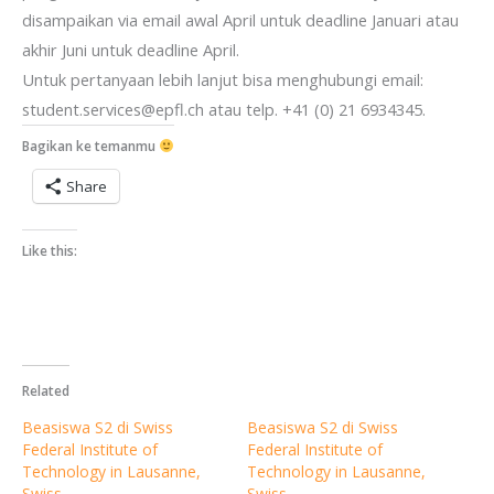
disampaikan via email awal April untuk deadline Januari atau
akhir Juni untuk deadline April.
Untuk pertanyaan lebih lanjut bisa menghubungi email:
student.services@epfl.ch atau telp. +41 (0) 21 6934345.
Bagikan ke temanmu
Share
Like this:
Berlangganan
Related
Beasiswa S2 di Swiss
Beasiswa S2 di Swiss
Mau dapat info terkini seputar beasiswa dalam dan lua
Federal Institute of
Federal Institute of
negeri langsung dari emailmu? Isi nama dan email di
Technology in Lausanne,
Technology in Lausanne,
bawah ini ya:
Swiss
Swiss