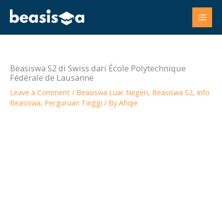
Skip
to
content
Beasiswa S2 di Swiss dari École Polytechnique
Fédérale de Lausanne
Leave a Comment
/
Beasiswa Luar Negeri
,
Beasiswa S2
,
Info
Beasiswa
,
Perguruan Tinggi
/ By
Afiqie