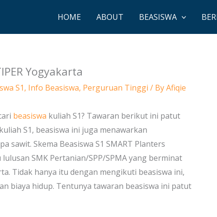
HOME
ABOUT
BEASISWA
BER
TIPER Yogyakarta
swa S1
,
Info Beasiswa
,
Perguruan Tinggi
/ By
Afiqie
cari
beasiswa
kuliah S1? Tawaran berikut ini patut
uliah S1, beasiswa ini juga menawarkan
pa sawit. Skema Beasiswa S1 SMART Planters
u lulusan SMK Pertanian/SPP/SPMA yang berminat
a. Tidak hanya itu dengan mengikuti beasiswa ini,
 biaya hidup. Tentunya tawaran beasiswa ini patut