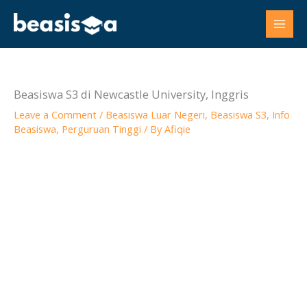
Skip
to
content
Beasiswa S3 di Newcastle University, Inggris
Leave a Comment
/
Beasiswa Luar Negeri
,
Beasiswa S3
,
Info
Beasiswa
,
Perguruan Tinggi
/ By
Afiqie