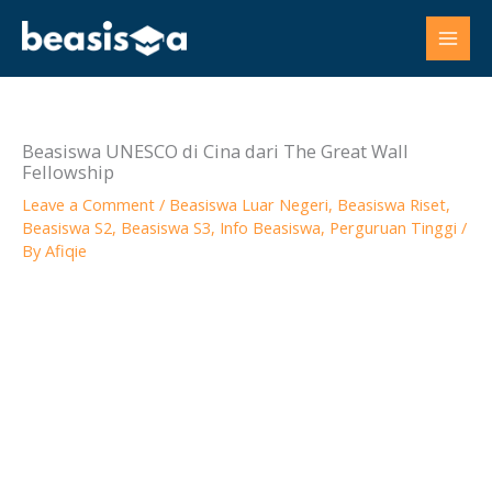
Skip
to
content
Beasiswa UNESCO di Cina dari The Great Wall
Fellowship
Leave a Comment
/
Beasiswa Luar Negeri
,
Beasiswa Riset
,
Beasiswa S2
,
Beasiswa S3
,
Info Beasiswa
,
Perguruan Tinggi
/
By
Afiqie