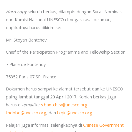
Hard copy
seluruh berkas, dilampiri dengan Surat Nominasi
dari Komisi Nasional UNESCO di negara asal pelamar,
Berlangganan
duplikatnya harus dikirim ke:
Mau dapat info terkini seputar beasiswa dalam dan lua
Mr. Stoyan Bantchev
negeri langsung dari emailmu? Isi nama dan email di
bawah ini ya:
Chief of the Participation Programme and Fellowship Section
7 Place de Fontenoy
75352 Paris 07 SP, France
Dokumen harus sampai ke alamat tersebut dan ke UNESCO
paling lambat tanggal
20 April 2017
. Kopian berkas juga
harus di-
email
ke
s.bantchev@unesco.org
,
l.ndobo@unesco.org
, dan
b.qin@unesco.org
.
Your Information will never be shared with any third party
Pelajari juga informasi selengkapnya di
Chinese Government