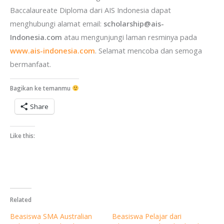
Baccalaureate Diploma dari AIS Indonesia dapat
menghubungi alamat email:
scholarship@ais-
Indonesia.com
atau mengunjungi laman resminya pada
www.ais-indonesia.com
. Selamat mencoba dan semoga
Berlangganan
bermanfaat.
Mau dapat info terkini seputar beasiswa dalam dan lua
Bagikan ke temanmu
negeri langsung dari emailmu? Isi nama dan email di
Share
bawah ini ya:
Like this:
Related
Beasiswa SMA Australian
Beasiswa Pelajar dari
Your Information will never be shared with any third party