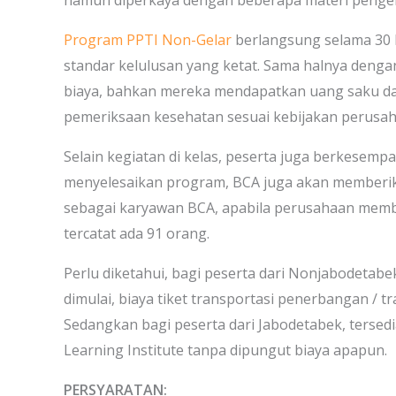
namun diperkaya dengan beberapa materi penge
Program PPTI Non-Gelar
berlangsung selama 30
standar kelulusan yang ketat. Sama halnya denga
biaya, bahkan mereka mendapatkan uang saku dan
pemeriksaan kesehatan sesuai kebijakan perusah
Selain kegiatan di kelas, peserta juga berkesemp
menyelesaikan program, BCA juga akan memberi
sebagai karyawan BCA, apabila perusahaan membu
tercatat ada 91 orang.
Perlu diketahui, bagi peserta dari Nonjabodetab
dimulai, biaya tiket transportasi penerbangan / t
Sedangkan bagi peserta dari Jabodetabek, tersedi
Learning Institute tanpa dipungut biaya apapun.
PERSYARATAN: