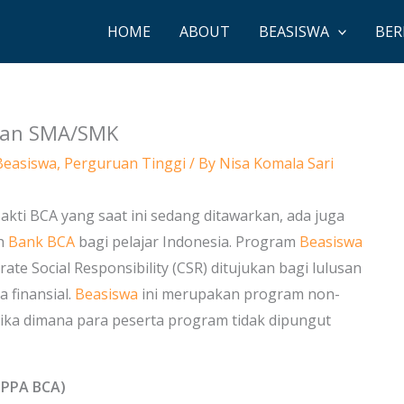
HOME
ABOUT
BEASISWA
BER
usan SMA/SMK
Beasiswa
,
Perguruan Tinggi
/ By
Nisa Komala Sari
akti BCA yang saat ini sedang ditawarkan, ada juga
eh
Bank BCA
bagi pelajar Indonesia. Program
Beasiswa
e Social Responsibility (CSR) ditujukan bagi lulusan
 finansial.
Beasiswa
ini merupakan program non-
tika dimana para peserta program tidak dipungut
 PPA BCA)