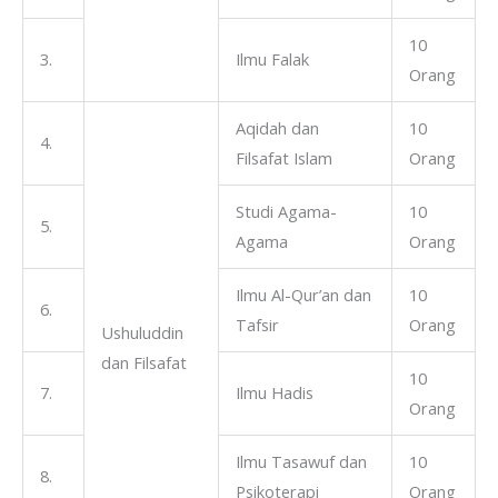
10
3.
Ilmu Falak
Orang
Aqidah dan
10
4.
Filsafat Islam
Orang
Studi Agama-
10
5.
Agama
Orang
Ilmu Al-Qur’an dan
10
6.
Tafsir
Orang
Ushuluddin
dan Filsafat
10
7.
Ilmu Hadis
Orang
Ilmu Tasawuf dan
10
8.
Psikoterapi
Orang