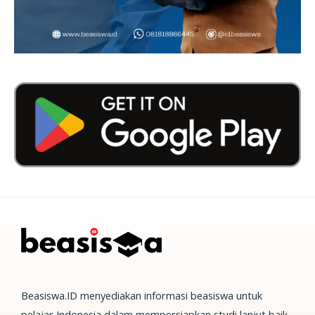
Beasiswa.ID menyediakan informasi beasiswa untuk
pelajar Indonesia dalam mempersiapkan studi lanjut baik