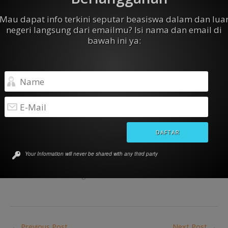
Mau dapat info terkini seputar beasiswa dalam dan lua
negeri langsung dari emailmu? Isi nama dan email di
bawah ini ya:
Related
Beasiswa S2 dari Yayasan
Beasiswa S2 di Utrecht
Justus & Louise Van Effen,
University, Belanda
Belanda
October 28, 2019
October 25, 2019
In "Beasiswa Luar Negeri"
In "Beasiswa Luar Negeri"
Beasiswa S2 di Delft
University of Technology,
Belanda
Your Information will never be shared with any third party
September 28, 2018
In "Beasiswa Luar Negeri"
←
Previous Post
Next Post
→