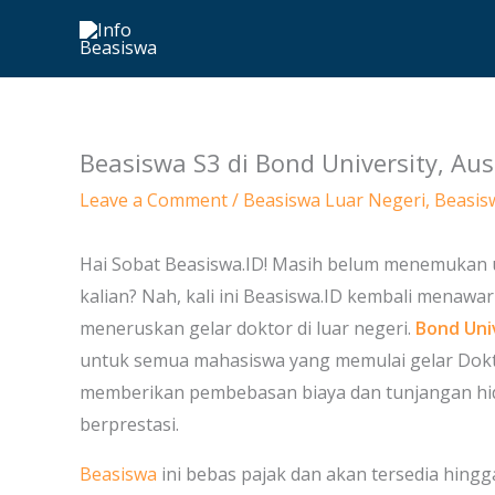
Skip
to
content
Beasiswa S3 di Bond University, Aus
Leave a Comment
/
Beasiswa Luar Negeri
,
Beasis
Hai Sobat Beasiswa.ID! Masih belum menemukan u
kalian? Nah, kali ini Beasiswa.ID kembali menawa
meneruskan gelar doktor di luar negeri.
Bond Uni
untuk semua mahasiswa yang memulai gelar Dokto
memberikan pembebasan biaya dan tunjangan hid
berprestasi.
Beasiswa
ini bebas pajak dan akan tersedia hingga