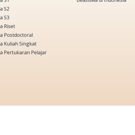
a S1
Beasiswa di Indonesia
a S2
a S3
a Riset
a Postdoctoral
a Kuliah Singkat
a Pertukaran Pelajar