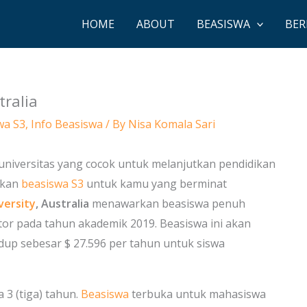
HOME
ABOUT
BEASISWA
BER
tralia
wa S3
,
Info Beasiswa
/ By
Nisa Komala Sari
niversitas yang cocok untuk melanjutkan pendidikan
rkan
beasiswa S3
untuk kamu yang berminat
versity
, Australia
menawarkan beasiswa penuh
r pada tahun akademik 2019. Beasiswa ini akan
up sebesar $ 27.596 per tahun untuk siswa
 3 (tiga) tahun.
Beasiswa
terbuka untuk mahasiswa