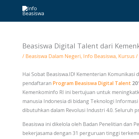
Skip
to
content
Beasiswa Digital Talent dari Kemen
/
Beasiswa Dalam Negeri
,
Info Beasiswa
,
Kursus
/
Hai Sobat Beasiswa.ID! Kementerian Komunikasi 
pendaftaran
Program Beasiswa Digital Talent
20
Kemenkominfo RI ini bertujuan untuk meningkatk
manusia Indonesia di bidang Teknologi Informas
dibutuhkan dalam Revolusi Industri 4.0. Seluruh p
Beasiswa ini dikelola oleh Badan Penelitian d
bekerjasama dengan 31 perguruan tinggi terkemuk