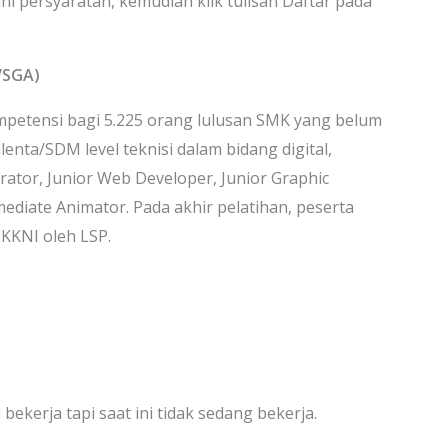
hi persyaratan, kemudian klik tulisan Daftar pada
VSGA)
etensi bagi 5.225 orang lulusan SMK yang belum
enta/SDM level teknisi dalam bidang digital,
ator, Junior Web Developer, Junior Graphic
ediate Animator. Pada akhir pelatihan, peserta
SKKNI oleh LSP.
kerja tapi saat ini tidak sedang bekerja.