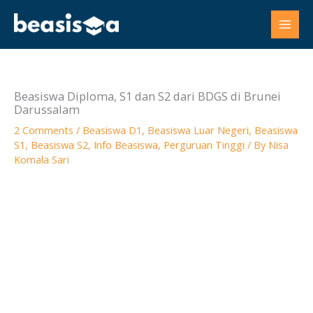
Skip
to
content
Beasiswa Diploma, S1 dan S2 dari BDGS di Brunei
Darussalam
2 Comments
/
Beasiswa D1
,
Beasiswa Luar Negeri
,
Beasiswa
S1
,
Beasiswa S2
,
Info Beasiswa
,
Perguruan Tinggi
/ By
Nisa
Komala Sari