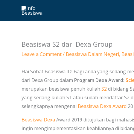
Skip
to
content
Beasiswa S2 dari Dexa Group
Leave a Comment
/
Beasiswa Dalam Negeri
,
Beasi
Hai Sobat Beasiswa.ID! Bagi anda yang sedang me
dari Dexa Group dalam
Program Dexa Award:
Sci
merupakan beasiswa penuh kuliah
S2
di bidang S
yang sedang kuliah S1 atau sudah mendaftar S2 di
selengkapnya mengenai
Beasiswa Dexa Award
20
Beasiswa Dexa
Award 2019 ditujukan bagi mahasi
ingin mengimplementasikan keahliannya di bidang