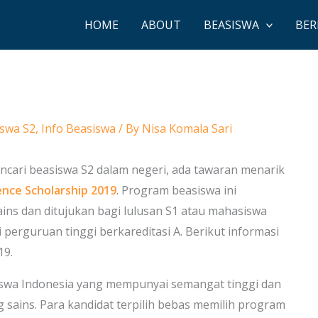
HOME
ABOUT
BEASISWA
BER
swa S2
,
Info Beasiswa
/ By
Nisa Komala Sari
ncari beasiswa S2 dalam negeri, ada tawaran menarik
ence Scholarship 2019
. Program beasiswa ini
ains dan ditujukan bagi lulusan S1 atau mahasiswa
 perguruan tinggi berkareditasi A. Berikut informasi
19.
swa Indonesia yang mempunyai semangat tinggi dan
 sains. Para kandidat terpilih bebas memilih program