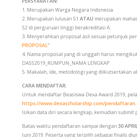
PERSYARATAN:
1. Merupakan Warga Negara Indonesia.
2. Merupakan lulusan S1
ATAU
merupakan mahasi
S2 di perguruan tinggi berakreditasi A.
3. Menyerahkan proposal asli sesuai petunjuk pen
PROPOSAL
”
4. Nama proposal yang di unggah harus mengikuti
DASS2019_RUMPUN_NAMA LENGKAP
5. Makalah, ide, metodologi yang diikutsertakan 
CARA MENDAFTAR:
Untuk mendaftar Beasiswa Dexa Award 2019, pelam
https://www.dexascholarship.com/pendaftaran
.
Isikan data diri secara lengkap, kemudian submit 
Batas waktu pendaftaran sampai dengan
30 APRI
Juni 2019. Peserta yang terpilih sebagai finalis 