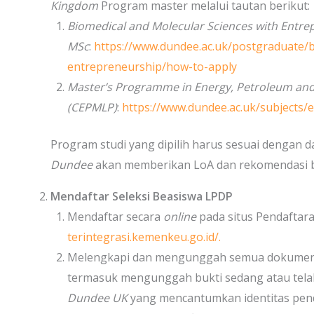
Kingdom
Program master melalui tautan berikut:
Biomedical and Molecular Sciences with Entre
MSc
:
https://www.dundee.ac.uk/postgraduate/b
entrepreneurship/how-to-apply
Master’s Programme in Energy, Petroleum and
(CEPMLP)
:
https://www.dundee.ac.uk/subjects/
Program studi yang dipilih harus sesuai dengan d
Dundee
akan memberikan LoA dan rekomendasi b
Mendaftar Seleksi Beasiswa LPDP
Mendaftar secara
online
pada situs Pendaftar
terintegrasi.kemenkeu.go.id/.
Melengkapi dan mengunggah semua dokumen ya
termasuk mengunggah bukti sedang atau tel
Dundee UK
yang mencantumkan identitas pend