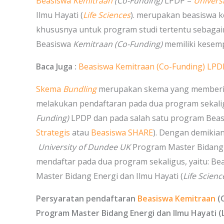
Beasiswa
Kemitraan
(Co-Funding)
LPDP –
Univers
Ilmu Hayati (
Life Sciences
). merupakan beasiswa k
khususnya untuk program studi tertentu sebagaim
Beasiswa
Kemitraan (Co-Funding)
memiliki kesemp
Baca Juga :
Beasiswa Kemitraan (Co-Funding) LPD
Skema
Bundling
merupakan skema yang memberik
melakukan pendaftaran pada dua program sekali
Funding)
LPDP dan pada salah satu program Beasi
Strategis
atau
Beasiswa SHARE
). Dengan demikia
University of Dundee UK
Program Master Bidang E
mendaftar pada dua program sekaligus, yaitu: B
Master Bidang Energi dan Ilmu Hayati (
Life Scienc
Persyaratan pendaftaran
Beasiswa Kemitraan
(
Program Master Bidang Energi dan Ilmu Hayati (L