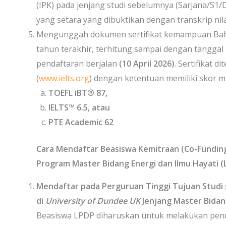
(IPK) pada jenjang studi sebelumnya (Sarjana/S1
yang setara yang dibuktikan dengan transkrip nilai 
Mengunggah dokumen sertifikat kemampuan Bahas
tahun terakhir, terhitung sampai dengan tangga
pendaftaran berjalan
(10 April 2026)
. Sertifikat d
(
www.ielts.org
) dengan ketentuan memiliki skor 
TOEFL iBT®
87
,
IELTS™
6.5, atau
PTE Academic 62
Cara Mendaftar Beasiswa Kemitraan (Co-Funding
Program Master Bidang Energi dan Ilmu Hayati (
Mendaftar
p
ada Perguruan Tinggi Tujuan Studi 
di
U
niversity of Dundee UK
Jenjang Master Bidang
Beasiswa LPDP diharuskan untuk melakukan pen