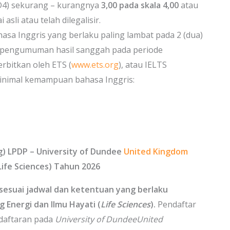
/D4) sekurang – kurangnya
3,
00
pada skala 4,00
atau
asli atau telah dilegalisir.
a Inggris yang berlaku paling lambat pada 2 (dua)
l pengumuman hasil sanggah pada periode
iterbitkan oleh ETS (
www.ets.org
), atau IELTS
minimal kemampuan bahasa Inggris:
) LPDP – University of Dundee
United Kingdom
Life Sciences) Tahun 2026
sesuai jadwal dan ketentuan yang berlaku
 Energi dan Ilmu Hayati (
Life Sciences
).
Pendaftar
daftaran pada
University of Dundee
United