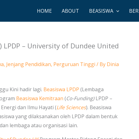
HOME
ABOUT
BEASISWA
BER
 LPDP – University of Dundee United
wa
,
Jenjang Pendidikan
,
Perguruan Tinggi
/ By
Dinia
gu Kini hadir lagi.
Beasiswa LPDP
(Lembaga
program
Beasiswa Kemitraan
(
Co-Funding)
LPDP –
Energi dan Ilmu Hayati (
Life Sciences
). Beasiswa
asiswa yang dilaksanakan oleh LPDP dalam bentuk
an lembaga atau organisasi lain.