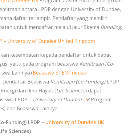
ity of Dundee UK
Program Master Bidang Energi dan
emitraan antara LPDP dengan University of Dundee,
ana daftar terlampir. Pendaftar yang memilih
atan untuk mendaftar melalui jalur Skema
Bundling
.
P – University of Dundee United Kingdom
an kesempatan kepada pendaftar untuk dapat
gus, yaitu pada program beasiswa
Kemitraan (Co-
swa Lainnya (
Beasiswa STEM Industri
n, pendaftar Beasiswa
Kemitraan (Co-Funding)
LPDP –
nergi dan Ilmu Hayati (
Life Sciences
) dapat
easiswa LPDP –
University of Dundee
U
K
Program
es
) dan Beasiswa Lainnya.
Co-Funding) LPDP –
University of Dundee UK
ife Sciences)