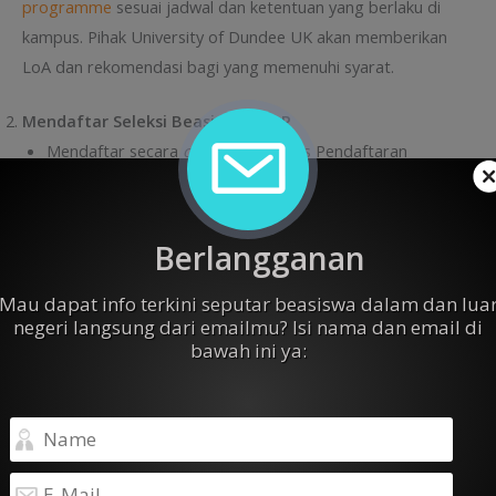
programme
sesuai jadwal dan ketentuan yang berlaku di
kampus. Pihak University of Dundee UK akan memberikan
LoA dan rekomendasi bagi yang memenuhi syarat.
Mendaftar Seleksi Beasiswa LPDP
Mendaftar secara
online
pada situs Pendaftaran
Beasiswa LPDP:
https://beasiswalpdp-
terintegrasi.kemenkeu.go.id/
.
Melengkapi dan mengunggah semua dokumen yang
Berlangganan
dipersyaratkan pada aplikasi pendaftaran, termasuk
mengunggah bukti sedang atau telah melakukan proses
Mau dapat info terkini seputar beasiswa dalam dan lua
negeri langsung dari emailmu? Isi nama dan email di
pendaftaran pada
University of Dundee
UK yang
bawah ini ya:
mencantumkan identitas pendaftar.
Pastikan melakukan
submit
tepat waktu pada aplikasi
pendaftaran untuk mendapatkan kode registrasi/
pendaftaran.