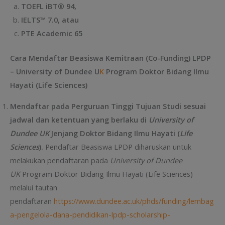
TOEFL iBT®
94
,
IELTS™
7.0, atau
PTE Academic 65
Cara Mendaftar Beasiswa Kemitraan (Co-Funding) LPDP
– University of Dundee U
K
Program Doktor Bidang Ilmu
Hayati (Life Sciences)
Mendaftar
p
ada Perguruan Tinggi Tujuan Studi sesuai
jadwal dan ketentuan yang berlaku di
U
niversity of
Dundee UK
Jenjang Doktor Bidang Ilmu Hayati (
Life
Sciences
).
Pendaftar Beasiswa LPDP diharuskan untuk
melakukan pendaftaran pada
University of Dundee
UK
Program Doktor Bidang Ilmu Hayati (Life Sciences)
melalui tautan
pendaftaran
https://www.dundee.ac.uk/phds/funding/lembag
a-pengelola-dana-pendidikan-lpdp-scholarship-