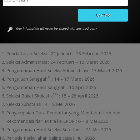
Baca Juga :
Beasiswa Kemitraan (Co-Funding) LPDP – NUS
Master in Venture Creation (MSVC)
Tahapan dan jadwal Seleksi Beasiswa Kemitraan (Co-
Your Information will never be shared with any third party
Funding) LPDP – University of Dundee UK Program
Doktor Bidang Ilmu Hayati (
Life Sciences
)
Pendaftaran Seleksi : 22 Januari – 23 Februari 2026
Seleksi Administrasi : 24 Februari – 12 Maret 2026
Pengumuman Hasil Seleksi Administrasi : 13 Maret 2026
*)
Pengajuan Sanggah
: 14 – 17 Maret 2026
Pengumuman Hasil Sanggah : 10 April 2026
**)
Seleksi Bakat Skolastik
: 15 – 28 April 2026
Seleksi Substansi : 4 – 8 Mei 2026
Penyampaian Data Pendaftar yang Mendapat LoA dan
Rekomendasi dari Mitra ke LPDP : 6 – 8 Mei 2026
Pengumuman Hasil Seleksi Substansi : 21 Mei 2026
Periode Perkuliahan paling cepat : Juli 2026