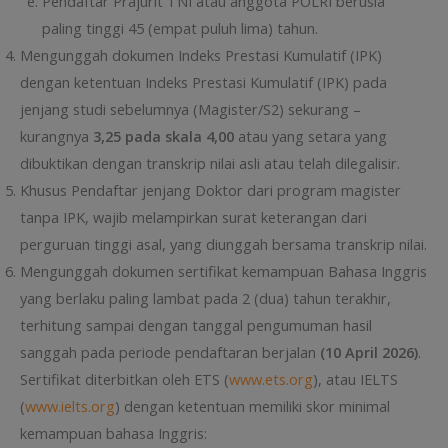
Pendaftar Prajurit TNI atau anggota POLRI berusia
paling tinggi 45 (empat puluh lima) tahun.
Mengunggah dokumen Indeks Prestasi Kumulatif (IPK)
dengan ketentuan Indeks Prestasi Kumulatif (IPK) pada
jenjang studi sebelumnya (Magister/S2) sekurang –
kurangnya
3,
25
pada skala 4,00
atau yang setara yang
dibuktikan dengan transkrip nilai asli atau telah dilegalisir.
Khusus Pendaftar jenjang Doktor dari program magister
tanpa IPK, wajib melampirkan surat keterangan dari
perguruan tinggi asal, yang diunggah bersama transkrip nilai.
Mengunggah dokumen sertifikat kemampuan Bahasa Inggris
yang berlaku paling lambat pada 2 (dua) tahun terakhir,
terhitung sampai dengan tanggal pengumuman hasil
sanggah pada periode pendaftaran berjalan
(
10 April
2026)
.
Sertifikat diterbitkan oleh ETS (
www.ets.org
), atau IELTS
(
www.ielts.org
) dengan ketentuan memiliki skor minimal
kemampuan bahasa Inggris: