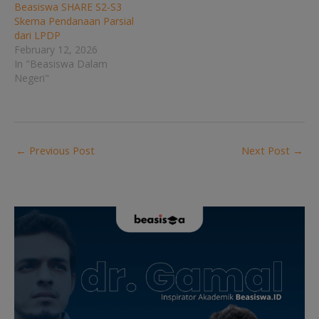
Beasiswa SHARE S2-S3
Skema Pendanaan Parsial
dari LPDP
February 12, 2026
In "Beasiswa Dalam
Negeri"
←
Previous Post
Next Post
→