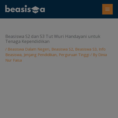
Skip
to
content
Beasiswa S2 dan S3 Tut Wuri Handayani untuk
Tenaga Kependidikan
/
Beasiswa Dalam Negeri
,
Beasiswa S2
,
Beasiswa S3
,
Info
Beasiswa
,
Jenjang Pendidikan
,
Perguruan Tinggi
/ By
Dinia
Nur Faisa