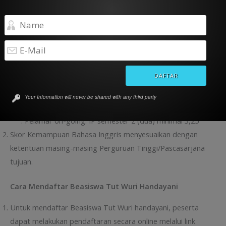
Persyaratan Khusus
Persyaratan IP atau IPK:
Program Magister:
. Pelamar baru: IPK jenjang Sarjana minimal 2.75
. Pelamar on-going: IP semester 2 (dua) minimal 3,25
Program Doktor:
Your Information will never be shared with any third party
. Pelamar baru: IPK jenjang Magister minimal 3.00
. Pelamar on-going: IP semester 2 (dua) minimal 3,25
Skor Kemampuan Bahasa Inggris menyesuaikan dengan
ketentuan masing-masing Perguruan Tinggi/Pascasarjana
tujuan.
Cara Mendaftar Beasiswa Tut Wuri Handayani
Untuk mendaftar Beasiswa Tut Wuri handayani, peserta
dapat melakukan pendaftaran secara online melalui link