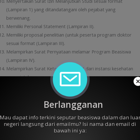
Menyertakan Surat Izin Melanjutkan Studi sesuai format
(Lampiran 1) yang ditandatangani oleh pejabat yang
berwenang.
Memiliki Personal Statement (Lampiran II).
Memiliki proposal penelitian (untuk peserta program doktor
sesuai format (Lampiran III).
Melampirkan Surat Pernyataan melamar Program Beasiswa
(Lampiran IV).
Melampirkan Surat Keterangan Sehat dari instansi kesehatan
pemerintah.
Berkomitmen untuk segera kembali dan mengabdi ke
institusi asal.
Berlangganan
Pelamar diwajibkan mengikuti program magister/doktor di
kelas reguler (bukan kelas eksekutif/khusus/jarak
Mau dapat info terkini seputar beasiswa dalam dan lua
jauh/karyawan/program lain yang sejenis).
negeri langsung dari emailmu? Isi nama dan email di
Tidak diperkenankan menerima beasiswa lain dengan
bawah ini ya:
komponen yang sama (double funding).