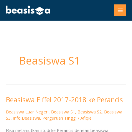
Skip
to
content
Beasiswa S1
Beasiswa Eiffel 2017-2018 ke Perancis
Beasiswa
Eiffel
Beasiswa Luar Negeri
,
Beasiswa S1
,
Beasiswa S2
,
Beasiswa
2017-
S3
,
Info Beasiswa
,
Perguruan Tinggi
/
Afiqie
2018
Bisa melanjutkan studi ke Perancis dengan beasiswa
ke