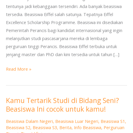
tentunya jadi kebanggaan tersendiri. Ada banyak beasiswa
Perancis
tersedia. Beasiswa Eiffel salah satunya. Tepatnya Eiffel
Excellence Scholarship Programme. Beasiswa ini disediakan
Pemerintah Perancis bagi kandidat internasional yang ingin
melanjutkan studi pascasarjana mereka di lembaga
perguruan tinggi Perancis. Beasiswa Eiffel terbuka untuk
jenjang master dan PhD dan kini tersedia untuk tahun […]
Read More »
Kamu Tertarik Studi di Bidang Seni?
Kamu
Beasiswa Ini cocok untuk kamu!
Tertarik
Studi
Beasiswa Dalam Negeri
,
Beasiswa Luar Negeri
,
Beasiswa S1
,
di
Beasiswa S2
,
Beasiswa S3
,
Berita
,
Info Beasiswa
,
Perguruan
Bidang