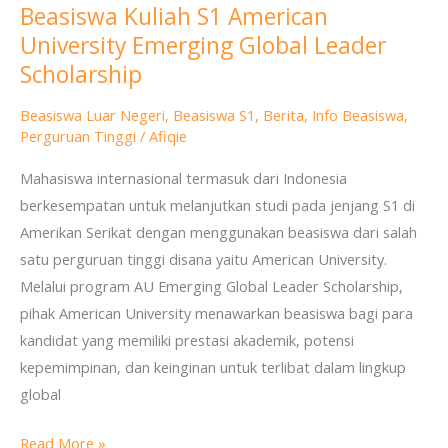
Beasiswa Kuliah S1 American
Beasiswa
University Emerging Global Leader
Kuliah
S1
Scholarship
American
Beasiswa Luar Negeri
,
Beasiswa S1
,
Berita
,
Info Beasiswa
,
University
Perguruan Tinggi
/
Afiqie
Emerging
Global
Mahasiswa internasional termasuk dari Indonesia
Leader
berkesempatan untuk melanjutkan studi pada jenjang S1 di
Scholarship
Amerikan Serikat dengan menggunakan beasiswa dari salah
satu perguruan tinggi disana yaitu American University.
Melalui program AU Emerging Global Leader Scholarship,
pihak American University menawarkan beasiswa bagi para
kandidat yang memiliki prestasi akademik, potensi
kepemimpinan, dan keinginan untuk terlibat dalam lingkup
global
Read More »