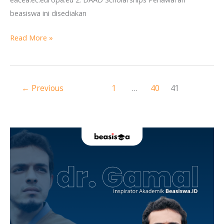
beasiswa ini disediakan
Read More »
←
Previous
1
…
40
41