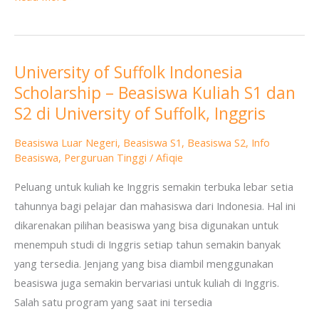
University of Suffolk Indonesia
University
Scholarship – Beasiswa Kuliah S1 dan
of
Suffolk
S2 di University of Suffolk, Inggris
Indonesia
Beasiswa Luar Negeri
,
Beasiswa S1
,
Beasiswa S2
,
Info
Scholarship
Beasiswa
,
Perguruan Tinggi
/
Afiqie
–
Beasiswa
Peluang untuk kuliah ke Inggris semakin terbuka lebar setia
Kuliah
tahunnya bagi pelajar dan mahasiswa dari Indonesia. Hal ini
S1
dikarenakan pilihan beasiswa yang bisa digunakan untuk
dan
menempuh studi di Inggris setiap tahun semakin banyak
S2
yang tersedia. Jenjang yang bisa diambil menggunakan
di
beasiswa juga semakin bervariasi untuk kuliah di Inggris.
University
Salah satu program yang saat ini tersedia