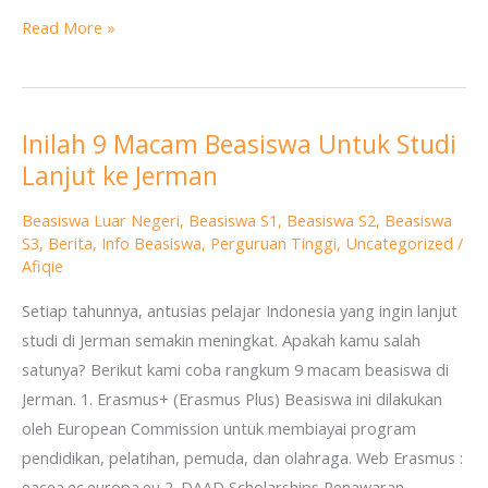
of
Read More »
Suffolk,
Inggris
Inilah 9 Macam Beasiswa Untuk Studi
Inilah
Lanjut ke Jerman
9
Macam
Beasiswa Luar Negeri
,
Beasiswa S1
,
Beasiswa S2
,
Beasiswa
Beasiswa
S3
,
Berita
,
Info Beasiswa
,
Perguruan Tinggi
,
Uncategorized
/
Untuk
Afiqie
Studi
Setiap tahunnya, antusias pelajar Indonesia yang ingin lanjut
Lanjut
studi di Jerman semakin meningkat. Apakah kamu salah
ke
satunya? Berikut kami coba rangkum 9 macam beasiswa di
Jerman
Jerman. 1. Erasmus+ (Erasmus Plus) Beasiswa ini dilakukan
oleh European Commission untuk membiayai program
pendidikan, pelatihan, pemuda, dan olahraga. Web Erasmus :
eacea.ec.europa.eu 2. DAAD Scholarships Penawaran