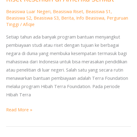
Foundation
Beasiswa Luar Negeri
,
Beasiswa Riset
,
Beasiswa S1
,
2017
Beasiswa S2
,
Beasiswa S3
,
Berita
,
Info Beasiswa
,
Perguruan
untuk
Tinggi
/
Afiqie
Riset
Setiap tahun ada banyak program bantuan menyangkut
Kesenian
pembiayaan studi atau riset dengan tujuan ke berbagai
di
negara di dunia yang membuka kesempatan termasuk bagi
Amerika
mahasiswa dari Indonesia untuk bisa merasakan pendidikan
Serikat
atau penelitian di luar negeri. Salah satu yang secara rutin
menawarkan bantuan pembiayaan adalah Terra Foundation
melalui program Hibah Terra Foundation. Pada periode
Hibah Terra
Read More »