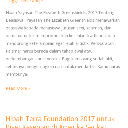
Tinggi
,
Tips
/
Afiqie
Seni?
Hibah Yayasan The Elizabeth Greenshields, 2017 Tentang
Beasiswa
Beasiswa : Yayasan The Elizabeth Greenshields menawarkan
Ini
beasiswa kepada mahasiswa jurusan seni, seniman, dan
cocok
pemahat untuk mempromosikan kesenian tradisional dan
untuk
mendorong keterampilan agar lebih artistik. Persyaratan :
kamu!
Pelamar harus berada dalam tahap awal atau
perkembangan karir mereka. Bagi kamu yang sudah ahli,
sebaiknya mengurungkan niat untuk mendaftar. Kamu harus
mempunyai
Read More »
Hibah Terra Foundation 2017 untuk
Hibah
Riset Kesenian di Amerika Serikat
Terra