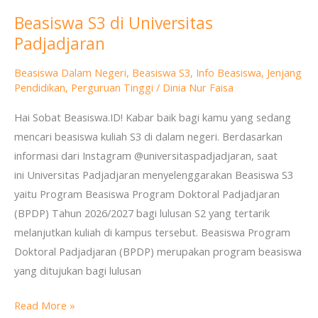
Beasiswa S3 di Universitas
Beasiswa
Padjadjaran
S3
di
Beasiswa Dalam Negeri
,
Beasiswa S3
,
Info Beasiswa
,
Jenjang
Universitas
Pendidikan
,
Perguruan Tinggi
/
Dinia Nur Faisa
Padjadjaran
Hai Sobat Beasiswa.ID! Kabar baik bagi kamu yang sedang
mencari beasiswa kuliah S3 di dalam negeri. Berdasarkan
informasi dari Instagram @universitaspadjadjaran, saat
ini Universitas Padjadjaran menyelenggarakan Beasiswa S3
yaitu Program Beasiswa Program Doktoral Padjadjaran
(BPDP) Tahun 2026/2027 bagi lulusan S2 yang tertarik
melanjutkan kuliah di kampus tersebut. Beasiswa Program
Doktoral Padjadjaran (BPDP) merupakan program beasiswa
yang ditujukan bagi lulusan
Read More »