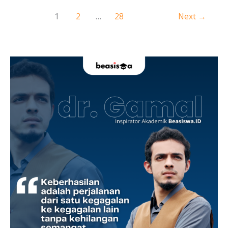
1
2
…
28
Next
→