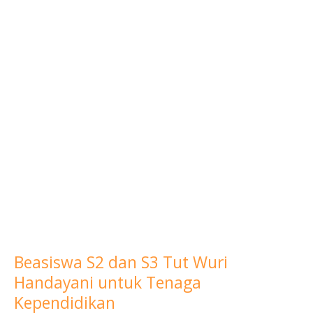
Beasiswa S2 dan S3 Tut Wuri
Beasiswa
Handayani untuk Tenaga
S2
dan
Kependidikan