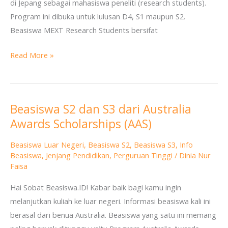
di Jepang sebagai mahasiswa peneliti (research students).
Program ini dibuka untuk lulusan D4, S1 maupun S2.
Beasiswa MEXT Research Students bersifat
Read More »
Beasiswa S2 dan S3 dari Australia
Beasiswa
Awards Scholarships (AAS)
S2
dan
Beasiswa Luar Negeri
,
Beasiswa S2
,
Beasiswa S3
,
Info
S3
Beasiswa
,
Jenjang Pendidikan
,
Perguruan Tinggi
/
Dinia Nur
dari
Faisa
Australia
Hai Sobat Beasiswa.ID! Kabar baik bagi kamu ingin
Awards
melanjutkan kuliah ke luar negeri. Informasi beasiswa kali ini
Scholarships
berasal dari benua Australia. Beasiswa yang satu ini memang
(AAS)