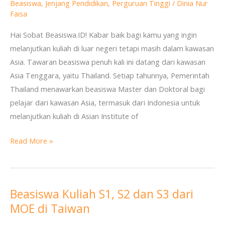
Beasiswa
,
Jenjang Pendidikan
,
Perguruan Tinggi
/
Dinia Nur
dari
Faisa
Royal
Hai Sobat Beasiswa.ID! Kabar baik bagi kamu yang ingin
Thai
melanjutkan kuliah di luar negeri tetapi masih dalam kawasan
Government
Asia. Tawaran beasiswa penuh kali ini datang dari kawasan
Scholarships
Asia Tenggara, yaitu Thailand. Setiap tahunnya, Pemerintah
di
Thailand menawarkan beasiswa Master dan Doktoral bagi
Thailand
pelajar dari kawasan Asia, termasuk dari Indonesia untuk
melanjutkan kuliah di Asian Institute of
Read More »
Beasiswa Kuliah S1, S2 dan S3 dari
Beasiswa
MOE di Taiwan
Kuliah
S1,