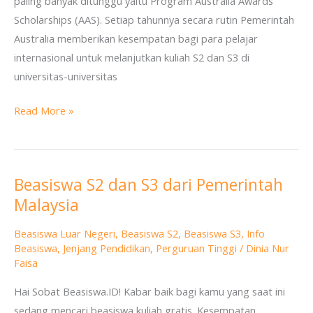
paling banyak ditunggu yaitu Program Australia Awards
Scholarships (AAS). Setiap tahunnya secara rutin Pemerintah
Australia memberikan kesempatan bagi para pelajar
internasional untuk melanjutkan kuliah S2 dan S3 di
universitas-universitas
Read More »
Beasiswa S2 dan S3 dari Pemerintah
Beasiswa
Malaysia
S2
dan
Beasiswa Luar Negeri
,
Beasiswa S2
,
Beasiswa S3
,
Info
S3
Beasiswa
,
Jenjang Pendidikan
,
Perguruan Tinggi
/
Dinia Nur
dari
Faisa
Pemerintah
Hai Sobat Beasiswa.ID! Kabar baik bagi kamu yang saat ini
Malaysia
sedang mencari beasiswa kuliah gratis. Kesempatan