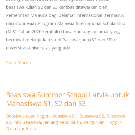
beasiswa kuliah S2 dan S3 kembali ditawarkan oleh
Pemerintah Malaysia bagi pelamar internasional (termasuk
dari Indonesia). Program Malaysia International Scholarship
(MIS) Tahun 2026 kembali ditawarkan bagi pelamar yang
berminat melanjutkan studi Pascasarjana (S2 dan S3) di
universitas-universitas yang ada
Read More »
Beasiswa Summer School Latvia untuk
Beasiswa
Mahasiswa S1, S2 dan S3
Summer
School
Beasiswa Luar Negeri
,
Beasiswa S1
,
Beasiswa S2
,
Beasiswa
Latvia
S3
,
Info Beasiswa
,
Jenjang Pendidikan
,
Perguruan Tinggi
/
untuk
Dinia Nur Faisa
Mahasiswa