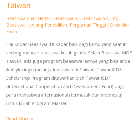
Taiwan
S2
dan
Beasiswa Luar Negeri
,
Beasiswa S2
,
Beasiswa S3
,
Info
S3
Beasiswa
,
Jenjang Pendidikan
,
Perguruan Tinggi
/
Dinia Nur
dari
Faisa
ICDF
Hai Sobat Beasiswa.ID! Kabar baik bagi kamu yang saat ini
di
sedang mencari beasiswa kuliah gratis. Selain Beasiswa MOE
Taiwan
Taiwan, ada juga program beasiswa lainnya yang bisa anda
ikuti jika ingin melanjutkan kuliah di Taiwan. TaiwanICDF
Scholarship Program ditawarkan oleh TaiwanICDF
(International Cooperation and Development Fund) bagi
para mahasiswa internasional (termasuk dari Indonesia)
untuk kuliah Program Master
Read More »