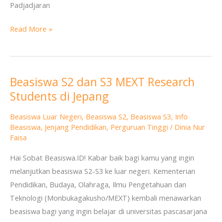
Padjadjaran
Read More »
Beasiswa S2 dan S3 MEXT Research
Beasiswa
Students di Jepang
S2
dan
Beasiswa Luar Negeri
,
Beasiswa S2
,
Beasiswa S3
,
Info
S3
Beasiswa
,
Jenjang Pendidikan
,
Perguruan Tinggi
/
Dinia Nur
MEXT
Faisa
Research
Hai Sobat Beasiswa.ID! Kabar baik bagi kamu yang ingin
Students
melanjutkan beasiswa S2-S3 ke luar negeri. Kementerian
di
Pendidikan, Budaya, Olahraga, Ilmu Pengetahuan dan
Jepang
Teknologi (Monbukagakusho/MEXT) kembali menawarkan
beasiswa bagi yang ingin belajar di universitas pascasarjana