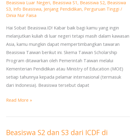
Beasiswa Luar Negeri
,
Beasiswa S1
,
Beasiswa S2
,
Beasiswa
S2
S3
,
Info Beasiswa
,
Jenjang Pendidikan
,
Perguruan Tinggi
/
dan
Dinia Nur Faisa
S3
Hai Sobat Beasiswa.ID! Kabar baik bagi kamu yang ingin
dari
melanjutkan kuliah di luar negeri tetapi masih dalam kawasan
MOE
Asia, kamu mungkin dapat mempertimbangkan tawaran
di
Beasiswa Taiwan berikut ini. Skema Taiwan Scholarship
Taiwan
Program ditawarkan oleh Pemerintah Taiwan melalui
Kementerian Pendidikan atau Ministry of Education (MOE)
setiap tahunnya kepada pelamar internasional (termasuk
dari Indonesia). Beasiswa tersebut dapat
Read More »
Beasiswa S2 dan S3 dari ICDF di
Beasiswa