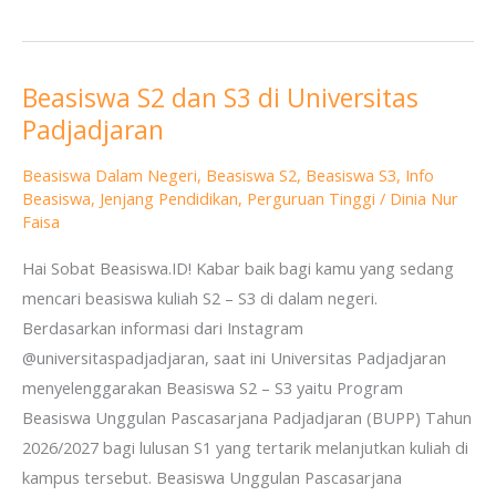
Beasiswa S2 dan S3 di Universitas
Beasiswa
Padjadjaran
S2
dan
Beasiswa Dalam Negeri
,
Beasiswa S2
,
Beasiswa S3
,
Info
S3
Beasiswa
,
Jenjang Pendidikan
,
Perguruan Tinggi
/
Dinia Nur
di
Faisa
Universitas
Hai Sobat Beasiswa.ID! Kabar baik bagi kamu yang sedang
Padjadjaran
mencari beasiswa kuliah S2 – S3 di dalam negeri.
Berdasarkan informasi dari Instagram
@universitaspadjadjaran, saat ini Universitas Padjadjaran
menyelenggarakan Beasiswa S2 – S3 yaitu Program
Beasiswa Unggulan Pascasarjana Padjadjaran (BUPP) Tahun
2026/2027 bagi lulusan S1 yang tertarik melanjutkan kuliah di
kampus tersebut. Beasiswa Unggulan Pascasarjana