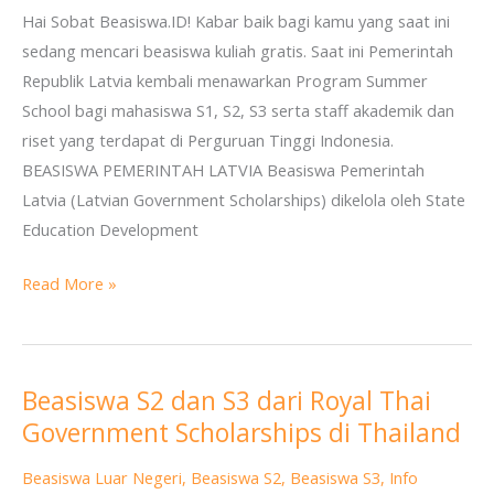
Hai Sobat Beasiswa.ID! Kabar baik bagi kamu yang saat ini
S1,
sedang mencari beasiswa kuliah gratis. Saat ini Pemerintah
S2
Republik Latvia kembali menawarkan Program Summer
dan
School bagi mahasiswa S1, S2, S3 serta staff akademik dan
S3
riset yang terdapat di Perguruan Tinggi Indonesia.
BEASISWA PEMERINTAH LATVIA Beasiswa Pemerintah
Latvia (Latvian Government Scholarships) dikelola oleh State
Education Development
Read More »
Beasiswa S2 dan S3 dari Royal Thai
Beasiswa
Government Scholarships di Thailand
S2
dan
Beasiswa Luar Negeri
,
Beasiswa S2
,
Beasiswa S3
,
Info
S3