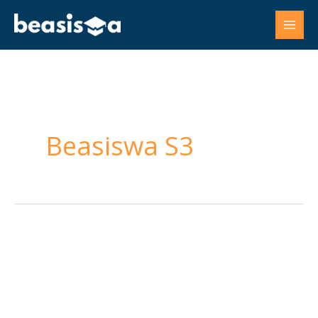
Skip
to
content
Beasiswa S3