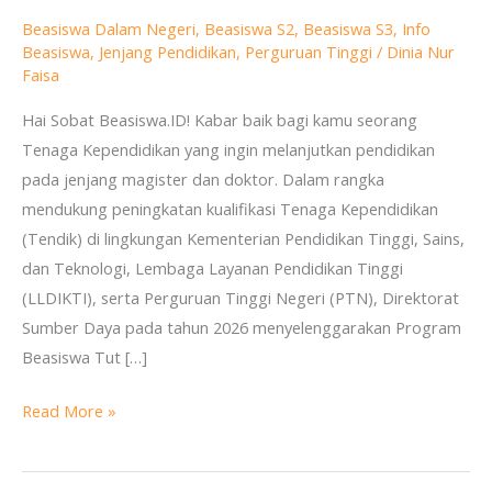
S3
Beasiswa Dalam Negeri
,
Beasiswa S2
,
Beasiswa S3
,
Info
Tut
Beasiswa
,
Jenjang Pendidikan
,
Perguruan Tinggi
/
Dinia Nur
Wuri
Faisa
Handayani
Hai Sobat Beasiswa.ID! Kabar baik bagi kamu seorang
untuk
Tenaga Kependidikan yang ingin melanjutkan pendidikan
Tenaga
pada jenjang magister dan doktor. Dalam rangka
Kependidikan
mendukung peningkatan kualifikasi Tenaga Kependidikan
(Tendik) di lingkungan Kementerian Pendidikan Tinggi, Sains,
dan Teknologi, Lembaga Layanan Pendidikan Tinggi
(LLDIKTI), serta Perguruan Tinggi Negeri (PTN), Direktorat
Sumber Daya pada tahun 2026 menyelenggarakan Program
Beasiswa Tut […]
Read More »