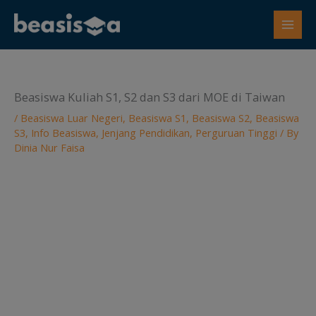
Skip
to
content
Beasiswa Kuliah S1, S2 dan S3 dari MOE di Taiwan
/
Beasiswa Luar Negeri
,
Beasiswa S1
,
Beasiswa S2
,
Beasiswa
S3
,
Info Beasiswa
,
Jenjang Pendidikan
,
Perguruan Tinggi
/ By
Dinia Nur Faisa