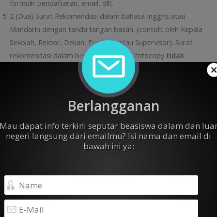
formulir pendaftaran, email, dll).
2 (Dua) Surat Rekomendasi dalam bahasa Inggris atau
Mandarin dengan tanda tangan basah. (contoh: oleh Kepala
Sekolah, Rektor, Dekan, Profesor atau Supervisor). Surat
rekomendasi dalam bentuk email atau fotocopy
tidak
berlaku
.
Fotocopy sertifikat kemampuan bahasa:
Untuk pilihan program studi yang TIDAK
Berlangganan
menggunakan pengantar bahasa Inggris:
Fotocopy sertifikat “Test of Chinese as a Foreign
Mau dapat info terkini seputar beasiswa dalam dan lua
Language” (TOCFL) dengan tingkatan hasil ujian minimal
negeri langsung dari emailmu? Isi nama dan email di
bawah ini ya:
tingkat menengah (B1). Tidak menerima sertifikat bahasa
Mandarin lain selain TOCFL. Jadwal ujian TOCFL Indonesia
tahun 2026 bisa dilihat [
Klik di sini
]
Untuk pilihan program studi yang menggunakan
pengantar bahasa Inggris:
Fotocopy sertifikat resmi TOEFL atau sertifikat Bahasa