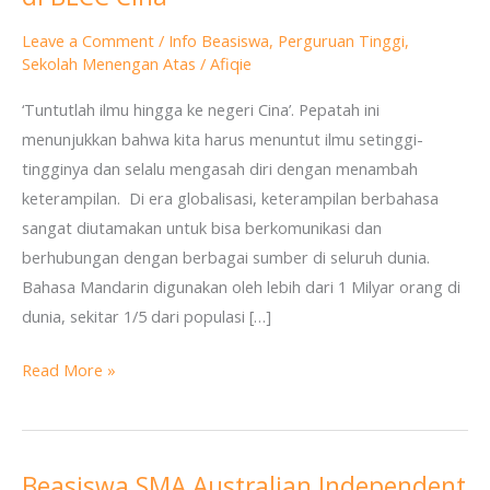
Bahasa
Leave a Comment
/
Info Beasiswa
,
Perguruan Tinggi
,
Mandarin
Sekolah Menengan Atas
/
Afiqie
di
‘Tuntutlah ilmu hingga ke negeri Cina’. Pepatah ini
BLCC
menunjukkan bahwa kita harus menuntut ilmu setinggi-
Cina
tingginya dan selalu mengasah diri dengan menambah
keterampilan. Di era globalisasi, keterampilan berbahasa
sangat diutamakan untuk bisa berkomunikasi dan
berhubungan dengan berbagai sumber di seluruh dunia.
Bahasa Mandarin digunakan oleh lebih dari 1 Milyar orang di
dunia, sekitar 1/5 dari populasi […]
Read More »
Beasiswa SMA Australian Independent
Beasiswa