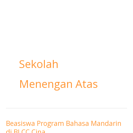
Sekolah
Menengan Atas
Beasiswa Program Bahasa Mandarin
Beasiswa
di BLCC Cina
Program