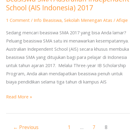
School (AIS Indonesia) 2017
SMA
Australian
1 Comment
/
Info Beasiswa
,
Sekolah Menengan Atas
/
Afiqie
Independent
School
Sedang mencari beasiswa SMA 2017 yang bisa Anda lamar?
(AIS
Peluang beasiswa SMA satu ini menawarkan kesempatannya.
Indonesia)
Australian Independent School (AIS) secara khusus membuka
2017
beasiswa SMA yang ditujukan bagi para pelajar di Indonesia
untuk tahun ajaran 2017. Melalui Three-year IB Scholarship
Program, Anda akan mendapatkan beasiswa penuh untuk
biaya pendidikan selama tiga tahun di kampus AIS
Read More »
←
Previous
1
…
7
8