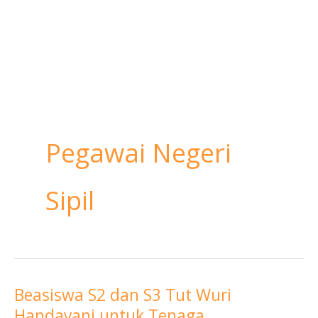
Pegawai Negeri
Sipil
Beasiswa S2 dan S3 Tut Wuri
Beasiswa
Handayani untuk Tenaga
S2