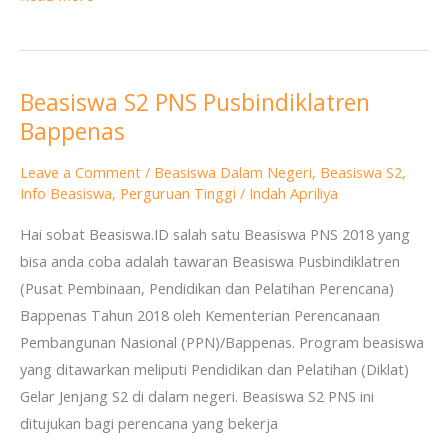
Beasiswa S2 PNS Pusbindiklatren
Beasiswa
Bappenas
S2
PNS
Leave a Comment
/
Beasiswa Dalam Negeri
,
Beasiswa S2
,
Pusbindiklatren
Info Beasiswa
,
Perguruan Tinggi
/
Indah Apriliya
Bappenas
Hai sobat Beasiswa.ID salah satu Beasiswa PNS 2018 yang
bisa anda coba adalah tawaran Beasiswa Pusbindiklatren
(Pusat Pembinaan, Pendidikan dan Pelatihan Perencana)
Bappenas Tahun 2018 oleh Kementerian Perencanaan
Pembangunan Nasional (PPN)/Bappenas. Program beasiswa
yang ditawarkan meliputi Pendidikan dan Pelatihan (Diklat)
Gelar Jenjang S2 di dalam negeri. Beasiswa S2 PNS ini
ditujukan bagi perencana yang bekerja