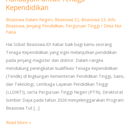
dan
Kependidikan
S3
Beasiswa Dalam Negeri
,
Beasiswa S2
,
Beasiswa S3
,
Info
Tut
Beasiswa
,
Jenjang Pendidikan
,
Perguruan Tinggi
/
Dinia Nur
Wuri
Faisa
Handayani
Hai Sobat Beasiswa.ID! Kabar baik bagi kamu seorang
untuk
Tenaga Kependidikan yang ingin melanjutkan pendidikan
Tenaga
pada jenjang magister dan doktor. Dalam rangka
Kependidikan
mendukung peningkatan kualifikasi Tenaga Kependidikan
(Tendik) di lingkungan Kementerian Pendidikan Tinggi, Sains,
dan Teknologi, Lembaga Layanan Pendidikan Tinggi
(LLDIKTI), serta Perguruan Tinggi Negeri (PTN), Direktorat
Sumber Daya pada tahun 2026 menyelenggarakan Program
Beasiswa Tut […]
Read More »