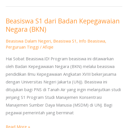
Beasiswa S1 dari Badan Kepegawaian
Beasiswa
Negara (BKN)
S1
dari
Beasiswa Dalam Negeri
,
Beasiswa S1
,
Info Beasiswa
,
Badan
Perguruan Tinggi
/
Afiqie
Kepegawaian
Hai Sobat Beasiswa.ID! Program beasiswa ini ditawarkan
Negara
oleh Badan Kepegawaian Negara (BKN) melalui beasiswa
(BKN)
pendidikan Ilmu Kepegawaian Angkatan XVIII bekerjasama
dengan Universitas Negeri Jakarta (UNJ). Beasiswa ini
ditujukan bagi PNS di Tanah Air yang ingin melanjutkan studi
jenjang S1 Program Studi Manajemen Konsentrasi
Manajemen Sumber Daya Manusia (MSDM) di UNJ. Bagi
pegawai pemerintah yang berminat
Read More »