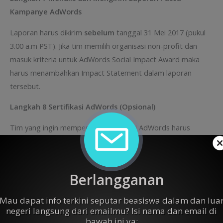
Kampanye AdWords
Laporan harus dikirim
sebelum
tanggal 31 Mei 2017 (pukul
3.00 a.m PST). Jika tim memilih organisasi non-profit dan
masuk kriteria untuk AdWords Social Impact Award maka
harus menambahkan Impact Statement dalam laporan
tersebut.
Langkah 8 Sertifikasi AdWords (Opsional)
Tim yang ingin memperoleh Sertifikasi AdWords harus
memberi tanda cek pada Student Dashboard. Seluruh
anggota harus tersertifikasi
sebelum
31 Mei 2017 (pukul
3.00 a.m PST). Pelajari persyaratannya di
AdWords
Berlangganan
Certification Guidelines
.
Mau dapat info terkini seputar beasiswa dalam dan lua
Seluruh hasil penjurian akan diumumkan pada Juli atau
negeri langsung dari emailmu? Isi nama dan email di
Agustus 2017.
bawah ini ya: