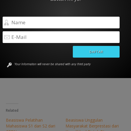
Perhatian:
artikel ini hanya ringkasan. Harap pelajari seluruh
pengumuman, ketentuan, rincian jadwal, proses, pedoman
dan lain-lain di halaman
Google Online Marketing Challnge
2017.
Bagikan ke temanmu
Share
Your Information will never be shared with any third party
Like this:
Related
Beasiswa Pelatihan
Beasiswa Unggulan
Mahasiswa S1 dan S2 dari
Masyarakat Berprestasi dari