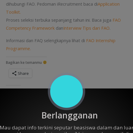
dihubungi FAO. Pedoman iRecruitment baca di
Application
Toolkit.
Proses seleksi terbuka sepanjang tahun ini. Baca juga
FAO
Competency Framework
dan
Interview Tips dari FAO
.
Informasi dan FAQ selengkapnya lihat di
FAO Internship
Programme.
Bagikan ke temanmu
Share
Like this:
Berlangganan
Mau dapat info terkini seputar beasiswa dalam dan lua
Related