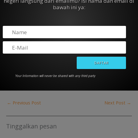
negeri langsung dari emailmu? Isi nama dan email di
Beasiswa Riset di King
Beasiswa AAUW di
bawah ini ya:
Abdullah University of
Universitas AS untuk Wanita
Science and Tehcnology
(S2, S3, Postdoc)
(KAUST), Arab Saudi
September 5, 2023
March 15, 2019
In "Beasiswa Luar Negeri"
In "Beasiswa Luar Negeri"
Beasiswa Pendidikan dan
Pelatihan Vokasi di Australia
dari Endeavour
May 20, 2017
In "Beasiswa Luar Negeri"
Your Information will never be shared with any third party
←
Previous Post
Next Post
→
Tinggalkan pesan