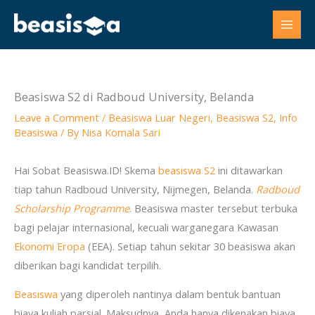
Skip
to
content
Beasiswa S2 di Radboud University, Belanda
Leave a Comment
/
Beasiswa Luar Negeri
,
Beasiswa S2
,
Info
Beasiswa
/ By
Nisa Komala Sari
Hai Sobat Beasiswa.ID! Skema
beasiswa S2
ini ditawarkan
tiap tahun Radboud University, Nijmegen, Belanda.
Radboud
Scholarship Programme
. Beasiswa master tersebut terbuka
bagi pelajar internasional, kecuali warganegara Kawasan
Ekonomi Eropa
(EEA). Setiap tahun sekitar 30 beasiswa akan
diberikan bagi kandidat terpilih.
Beasiswa
yang diperoleh nantinya dalam bentuk bantuan
biaya kuliah parsial. Maksudnya, Anda hanya dikenakan biaya