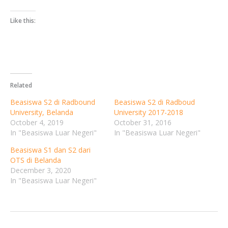
Berlangganan
Mau dapat info terkini seputar beasiswa dalam dan lua
Like this:
negeri langsung dari emailmu? Isi nama dan email di
bawah ini ya:
Related
Beasiswa S2 di Radbound
Beasiswa S2 di Radboud
University, Belanda
University 2017-2018
October 4, 2019
October 31, 2016
In "Beasiswa Luar Negeri"
In "Beasiswa Luar Negeri"
Beasiswa S1 dan S2 dari
Your Information will never be shared with any third party
OTS di Belanda
December 3, 2020
In "Beasiswa Luar Negeri"