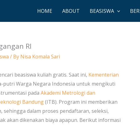
HOME
ABOUT
BEASISWA
BER
gangan RI
iswa
/ By
Nisa Komala Sari
ari beasiswa kuliah gratis. Saat ini,
Kementerian
putri Warga Negara Indonesia untuk mengikuti
nstrumentasi pada
Akademi Metrologi dan
 Teknologi Bandung
(ITB). Program ini memberikan
, sehingga dalam proses pendaftaran, seleksi,
idak akan dikenakan biaya apapun. Berikut informasi