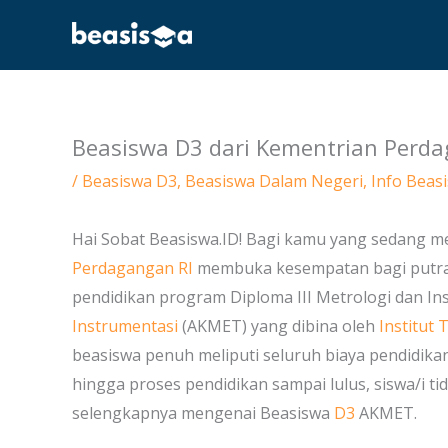
Skip
to
content
Beasiswa D3 dari Kementrian Perda
/
Beasiswa D3
,
Beasiswa Dalam Negeri
,
Info Beas
Hai Sobat Beasiswa.ID! Bagi kamu yang sedang menc
Perdagangan RI
membuka kesempatan bagi putra-
pendidikan program Diploma III Metrologi dan I
Instrumentasi
(AKMET) yang dibina oleh
Institut
beasiswa penuh meliputi seluruh biaya pendidikan
hingga proses pendidikan sampai lulus, siswa/i t
selengkapnya mengenai Beasiswa
D3
AKMET.