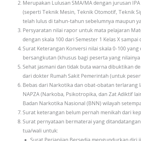
Merupakan Lulusan SMA/MA dengan jurusan IPA at
(seperti Teknik Mesin, Teknik Otomotif, Teknik Sip
telah lulus di tahun-tahun sebelumnya maupun ya
Persyaratan nilai rapor untuk mata pelajaran Mat
dengan skala 100 dari Semester 1 Kelas X sampai 
Surat Keterangan Konversi nilai skala 0-100 yang
bersangkutan (khusus bagi peserta yang nilainya m
Sehat jasmani dan tidak buta warna dibuktikan 
dari dokter Rumah Sakit Pemerintah (untuk peser
Bebas dari Narkotika dan obat-obatan terlarang 
NAPZA (Narkoba, Psikotropika, dan Zat Adiktif la
Badan Narkotika Nasional (BNN) wilayah setempat (
Surat keterangan belum pernah menikah dari kep
Surat pernyataan bermaterai yang ditandatangani
tua/wali untuk:
Surat Perjanjian Bersedia mengundurkan diri ji